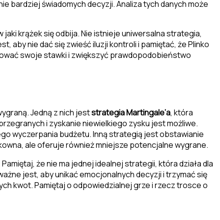
e bardziej świadomych decyzji. Analiza tych danych może
ki krążek się odbija. Nie istnieje uniwersalna strategia,
y nie dać się zwieść iluzji kontroli i pamiętać, że Plinko
izować swoje stawki i zwiększyć prawdopodobieństwo
wygraną. Jedną z nich jest
strategia Martingale’a
, która
rzegranych i zyskanie niewielkiego zysku jest możliwe.
go wyczerpania budżetu. Inną strategią jest obstawianie
kowna, ale oferuje również mniejsze potencjalne wygrane.
iętaj, że nie ma jednej idealnej strategii, która działa dla
ważne jest, aby unikać emocjonalnych decyzji i trzymać się
zych kwot. Pamiętaj o odpowiedzialnej grze i rzecz trosce o