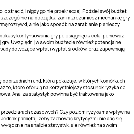
ć stracić, i nigdy go nie przekraczaj. Podziel swój budżet
, szczególnie na początku, zanim zrozumiesz mechanikę gry i
rmę rozrywki, a nie jako sposób na zarabianie pieniędzy.
j pokusy kontynuowania gry po osiągnięciu celu, ponieważ
ej gry. Uwzględnij w swoim budżecie również potencjalne
 zasady dotyczące wpłat i wypłat środków, oraz zapewniają
ię poprzednich rund, która pokazuje, w których komórkach
oraz te, które oferują najkorzystniejszy stosunek ryzyka do
osowa. Analiza statystyk powinna być traktowana jako
ch przedziałach czasowych? Czy poziom ryzyka ma wpływ na
 Jednak pamiętaj, żeby zachować krytycyzm i nie dać się
wyłącznie na analizie statystyk, ale również na swoim