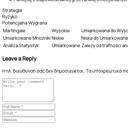
Strategia
Ryzyko
Potencjalna Wygrana
Martingale
Wysokie
Umiarkowana do Wyso
Umiarkowane Mnożniki
Niskie
Niska do Umiarkowane
Analiza Statystyk
Umiarkowane
Zależy od trafności an
Leave a Reply
Η ηλ. διεύθυνση σας δεν δημοσιεύεται.
Τα υποχρεωτικά πε