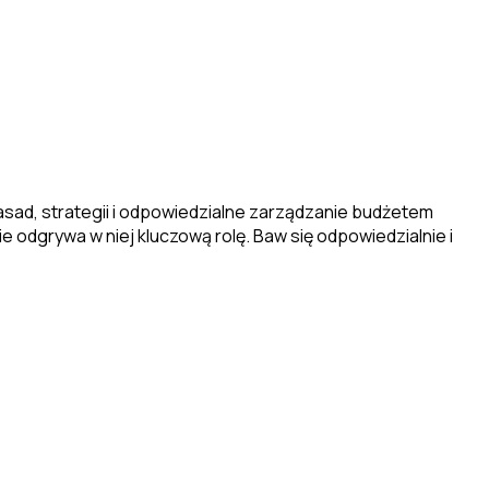
asad, strategii i odpowiedzialne zarządzanie budżetem
 odgrywa w niej kluczową rolę. Baw się odpowiedzialnie i