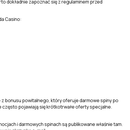
rto dokładnie zapoznać się z regulaminem przed
da Casino:
e z bonusu powitalnego, który oferuje darmowe spiny po
 często pojawiają się krótkotrwałe oferty specjalne.
ocjach i darmowych spinach są publikowane właśnie tam.