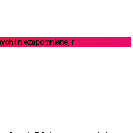
ych i niezapomnianej r