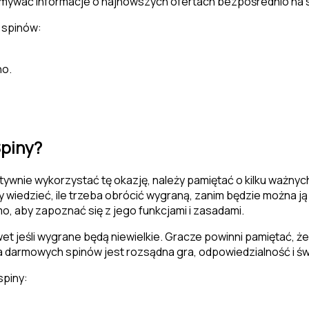
mywać informacje o najnowszych ofertach bezpośrednio na s
 spinów:
no.
piny?
ywnie wykorzystać tę okazję, należy pamiętać o kilku ważny
 wiedzieć, ile trzeba obrócić wygraną, zanim będzie można j
, aby zapoznać się z jego funkcjami i zasadami.
wet jeśli wygrane będą niewielkie. Gracze powinni pamiętać, ż
 darmowych spinów jest rozsądna gra, odpowiedzialność i ś
spiny: