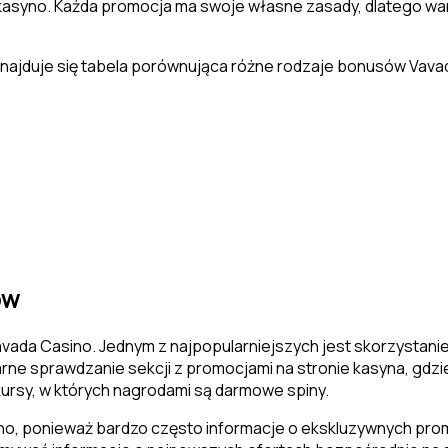
 kasyno. Każda promocja ma swoje własne zasady, dlatego wa
 znajduje się tabela porównująca różne rodzaje bonusów Vava
ów
vada Casino. Jednym z najpopularniejszych jest skorzystani
ne sprawdzanie sekcji z promocjami na stronie kasyna, gdzie
kursy, w których nagrodami są darmowe spiny.
o, ponieważ bardzo często informacje o ekskluzywnych prom