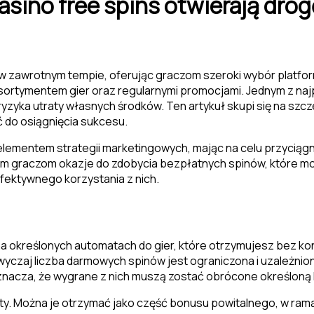
sino free spins otwierają drog
 w zawrotnym tempie, oferując graczom szeroki wybór platform
sortymentem gier oraz regularnymi promocjami. Jednym z na
yka utraty własnych środków. Ten artykuł skupi się na szczeg
ć do osiągnięcia sukcesu.
lementem strategii marketingowych, mając na celu przyciągni
oim graczom okazje do zdobycia bezpłatnych spinów, które mo
fektywnego korzystania z nich.
na określonych automatach do gier, które otrzymujesz bez k
yczaj liczba darmowych spinów jest ograniczona i uzależnio
acza, że wygrane z nich muszą zostać obrócone określoną l
 Można je otrzymać jako część bonusu powitalnego, w ramach