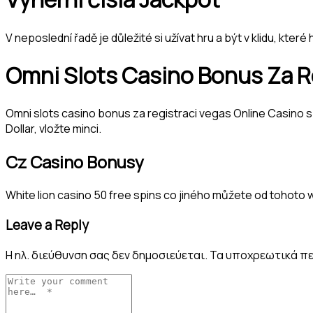
V neposlední řadě je důležité si užívat hru a být v klidu, které h
Omni Slots Casino Bonus Za R
Omni slots casino bonus za registraci vegas Online Casino s
Dollar, vložte minci.
Cz Casino Bonusy
White lion casino 50 free spins co jiného můžete od tohoto w
Leave a Reply
Η ηλ. διεύθυνση σας δεν δημοσιεύεται.
Τα υποχρεωτικά πε