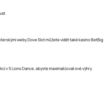
vat.
sesterskými weby Dove Slot můžete vidět také kasino BetBig
cí v 5 Lions Dance, abyste maximalizovali své výhry.