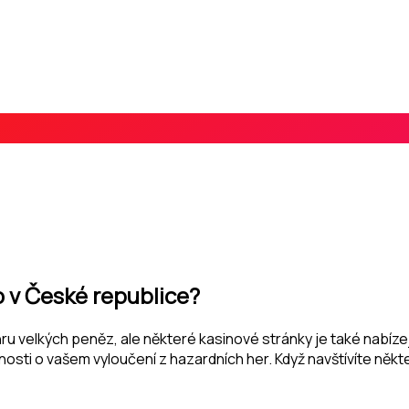
o v České republice?
ýhru velkých peněz, ale některé kasinové stránky je také nabíze
osti o vašem vyloučení z hazardních her. Když navštívíte někter