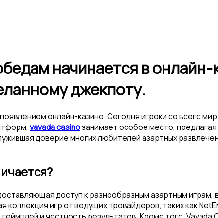
обедам начинается в онлайн-к
еланному джекпоту.
появлением онлайн-казино. Сегодня игроки со всего мир
латформ,
vavada casino
занимает особое место, предлагая
служившая доверие многих любителей азартных развлече
личается?
доставляющая доступ к разнообразным азартным играм, вк
оллекция игр от ведущих провайдеров, таких как NetEnt, 
геймплей и честность результатов. Кроме того, Vavada 