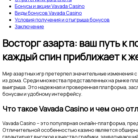
Бонусы и акции Vavada Casino
Виды бонусов Vavada Casino
Условия получения и отыгрыша бонусов
Заключение
Восторг азарта: ваш путь к п
каждый спин приближает к ж
Мир азартных игр претерпел значительные изменения с 
из дома. Среди множества представленных на рынке п
выигрыша. Это надежная и проверенная платформа, за
бонусам и удобному интерфейсу.
Что такое Vavada Casino и чем оно от
Vavada Casino – это популярная онлайн-платформа, пре
Отличительной особенностью казино является обширная к
гарантирует высокое качество графики, захватывающий 