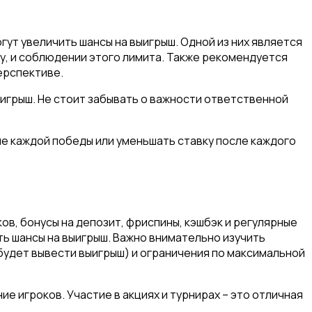
гут увеличить шансы на выигрыш. Одной из них является
у, и соблюдении этого лимита. Также рекомендуется
перспективе.
игрыш. Не стоит забывать о важности ответственной
е каждой победы или уменьшать ставку после каждого
ов, бонусы на депозит, фриспины, кэшбэк и регулярные
ть шансы на выигрыш. Важно внимательно изучить
будет вывести выигрыш) и ограничения по максимальной
 игроков. Участие в акциях и турнирах – это отличная