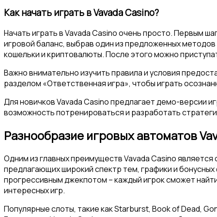
Как начать играть в Vavada Casino?
Начать играть в Vavada Casino очень просто. Первым ш
игровой баланс, выбрав один из предложенных методов
кошельки и криптовалюты. После этого можно приступа
Важно внимательно изучить правила и условия предоста
разделом «Ответственная игра», чтобы играть осознанн
Для новичков Vavada Casino предлагает демо-версии иг
возможность потренироваться и разработать стратеги
Разнообразие игровых автоматов Vav
Одним из главных преимуществ Vavada Casino является
предлагающих широкий спектр тем, графики и бонусных
прогрессивным джекпотом – каждый игрок сможет найти
интересных игр.
Популярные слоты, такие как Starburst, Book of Dead, 