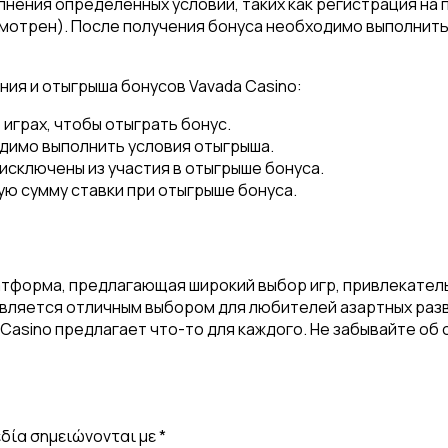
лнения определенных условий, таких как регистрация на
мотрен). После получения бонуса необходимо выполнить
ия и отыгрыша бонусов Vavada Casino:
играх, чтобы отыграть бонус.
димо выполнить условия отыгрыша.
исключены из участия в отыгрыше бонуса.
ю сумму ставки при отыгрыше бонуса.
латформа, предлагающая широкий выбор игр, привлекател
 является отличным выбором для любителей азартных раз
a Casino предлагает что-то для каждого. Не забывайте 
δία σημειώνονται με
*