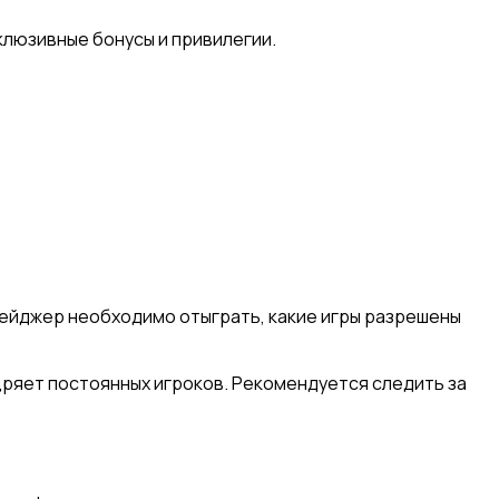
клюзивные бонусы и привилегии.
вейджер необходимо отыграть, какие игры разрешены
щряет постоянных игроков. Рекомендуется следить за