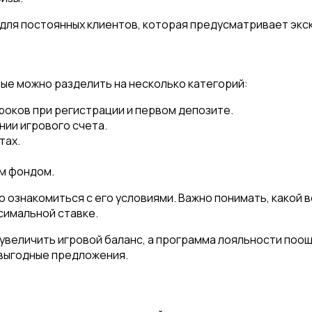
 для постоянных клиентов, которая предусматривает экс
рые можно разделить на несколько категорий:
роков при регистрации и первом депозите.
нии игрового счета.
тах.
м фондом.
ознакомиться с его условиями. Важно понимать, какой 
симальной ставке.
увеличить игровой баланс, а программа лояльности поо
 выгодные предложения.