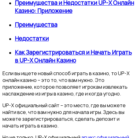
Преимущества и Недостатки UP-X Онлайн
Казино: Приложение
Преимущества
Недостатки
Как Зарегистрироваться и Начать Играть
в UP-X Онлайн Казино
Если вы ищете новый способ играть в казино, то UP-X
онлайн казино – это то, что вам нужно. Это
приложение, которое позволяет игрокам извлекать
наслаждение из игры в казино, где и когда угодно.
UP-X официальный сайт – это место, где вы можете
найти все, что вам нужно для начала игры. Здесь вы
можете зарегистрироваться, сделать депозит и
начать играть в казино.
Но не только. UP-X официальный
ап икс официальный