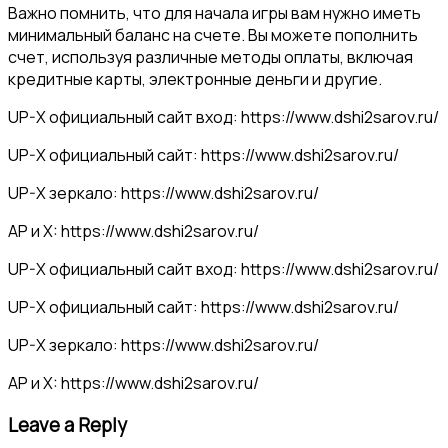
Важно помнить, что для начала игры вам нужно иметь
минимальный баланс на счете. Вы можете пополнить
счет, используя различные методы оплаты, включая
кредитные карты, электронные деньги и другие.
UP-X официальный сайт вход: https://www.dshi2sarov.ru/
UP-X официальный сайт: https://www.dshi2sarov.ru/
UP-X зеркало: https://www.dshi2sarov.ru/
AP и X: https://www.dshi2sarov.ru/
UP-X официальный сайт вход: https://www.dshi2sarov.ru/
UP-X официальный сайт: https://www.dshi2sarov.ru/
UP-X зеркало: https://www.dshi2sarov.ru/
AP и X: https://www.dshi2sarov.ru/
Leave a Reply