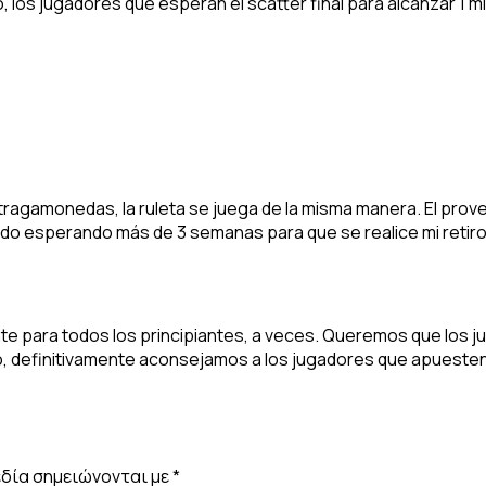
o, los jugadores que esperan el scatter final para alcanzar 1
tragamonedas, la ruleta se juega de la misma manera. El prove
o esperando más de 3 semanas para que se realice mi retiro 
te para todos los principiantes, a veces. Queremos que los j
go, definitivamente aconsejamos a los jugadores que apueste
δία σημειώνονται με
*