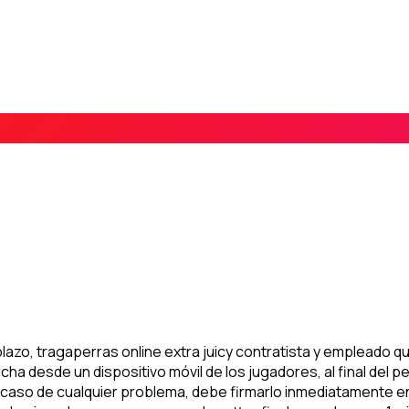
azo, tragaperras online extra juicy contratista y empleado qu
a desde un dispositivo móvil de los jugadores, al final del 
aso de cualquier problema, debe firmarlo inmediatamente en l