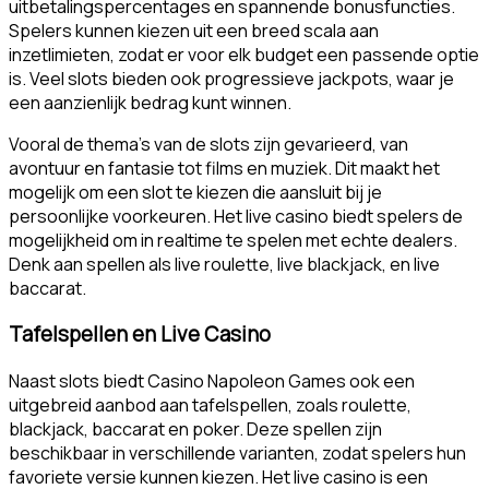
uitbetalingspercentages en spannende bonusfuncties.
Spelers kunnen kiezen uit een breed scala aan
inzetlimieten, zodat er voor elk budget een passende optie
is. Veel slots bieden ook progressieve jackpots, waar je
een aanzienlijk bedrag kunt winnen.
Vooral de thema’s van de slots zijn gevarieerd, van
avontuur en fantasie tot films en muziek. Dit maakt het
mogelijk om een slot te kiezen die aansluit bij je
persoonlijke voorkeuren. Het live casino biedt spelers de
mogelijkheid om in realtime te spelen met echte dealers.
Denk aan spellen als live roulette, live blackjack, en live
baccarat.
Tafelspellen en Live Casino
Naast slots biedt Casino Napoleon Games ook een
uitgebreid aanbod aan tafelspellen, zoals roulette,
blackjack, baccarat en poker. Deze spellen zijn
beschikbaar in verschillende varianten, zodat spelers hun
favoriete versie kunnen kiezen. Het live casino is een