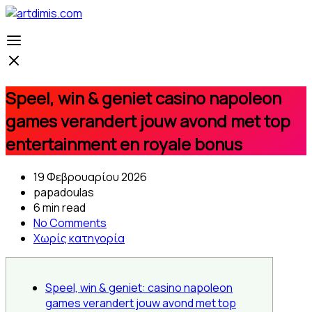
Speel, win & geniet casino napoleon
games verandert jouw avond met top
entertainment en royale bonus
19 Φεβρουαρίου 2026
papadoulas
6 min read
No Comments
Χωρίς κατηγορία
Speel, win & geniet: casino napoleon
games verandert jouw avond met top