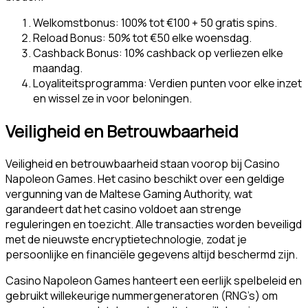
Welkomstbonus: 100% tot €100 + 50 gratis spins.
Reload Bonus: 50% tot €50 elke woensdag.
Cashback Bonus: 10% cashback op verliezen elke
maandag.
Loyaliteitsprogramma: Verdien punten voor elke inzet
en wissel ze in voor beloningen.
Veiligheid en Betrouwbaarheid
Veiligheid en betrouwbaarheid staan voorop bij Casino
Napoleon Games. Het casino beschikt over een geldige
vergunning van de Maltese Gaming Authority, wat
garandeert dat het casino voldoet aan strenge
reguleringen en toezicht. Alle transacties worden beveiligd
met de nieuwste encryptietechnologie, zodat je
persoonlijke en financiële gegevens altijd beschermd zijn.
Casino Napoleon Games hanteert een eerlijk spelbeleid en
gebruikt willekeurige nummergeneratoren (RNG’s) om