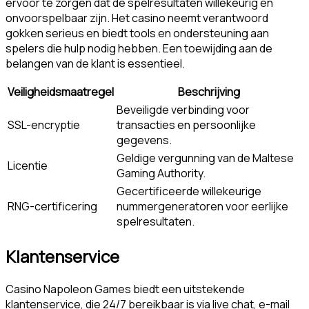
ervoor te zorgen dat de spelresultaten willekeurig en
onvoorspelbaar zijn. Het casino neemt verantwoord
gokken serieus en biedt tools en ondersteuning aan
spelers die hulp nodig hebben. Een toewijding aan de
belangen van de klant is essentieel.
Veiligheidsmaatregel
Beschrijving
Beveiligde verbinding voor
SSL-encryptie
transacties en persoonlijke
gegevens.
Geldige vergunning van de Maltese
Licentie
Gaming Authority.
Gecertificeerde willekeurige
RNG-certificering
nummergeneratoren voor eerlijke
spelresultaten.
Klantenservice
Casino Napoleon Games biedt een uitstekende
klantenservice, die 24/7 bereikbaar is via live chat, e-mail