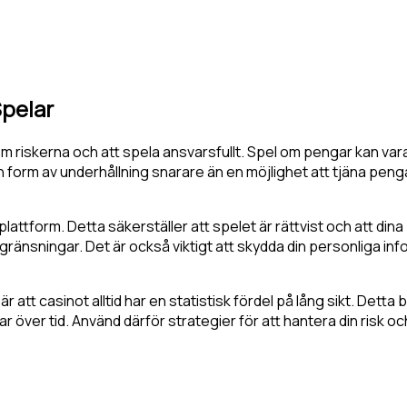
Spelar
 om riskerna och att spela ansvarsfullt. Spel om pengar kan va
en form av underhållning snarare än en möjlighet att tjäna pe
 plattform. Detta säkerställer att spelet är rättvist och att din
ränsningar. Det är också viktigt att skydda din personliga inf
r att casinot alltid har en statistisk fördel på lång sikt. Detta b
över tid. Använd därför strategier för att hantera din risk och