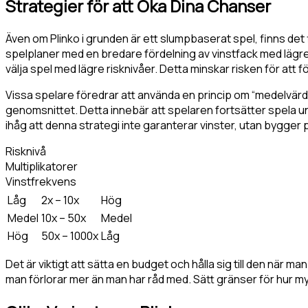
Strategier för att Öka Dina Chanser
Även om Plinko i grunden är ett slumpbaserat spel, finns det f
spelplaner med en bredare fördelning av vinstfack med lägre 
välja spel med lägre risknivåer. Detta minskar risken för att f
Vissa spelare föredrar att använda en princip om “medelvärd
genomsnittet. Detta innebär att spelaren fortsätter spela un
ihåg att denna strategi inte garanterar vinster, utan bygger p
Risknivå
Multiplikatorer
Vinstfrekvens
Låg
2x – 10x
Hög
Medel
10x – 50x
Medel
Hög
50x – 1000x
Låg
Det är viktigt att sätta en budget och hålla sig till den när man
man förlorar mer än man har råd med. Sätt gränser för hur mycket