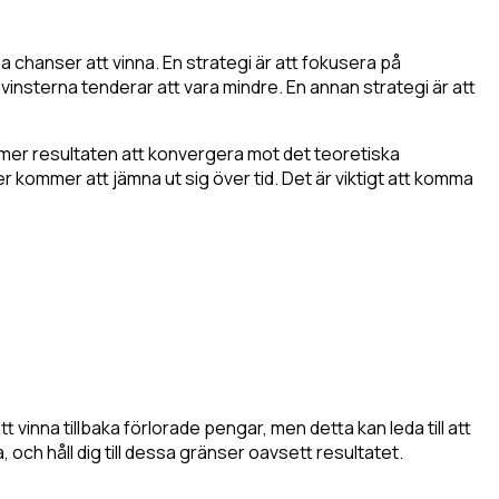
na chanser att vinna. En strategi är att fokusera på
vinsterna tenderar att vara mindre. En annan strategi är att
mmer resultaten att konvergera mot det teoretiska
 kommer att jämna ut sig över tid. Det är viktigt att komma
tt vinna tillbaka förlorade pengar, men detta kan leda till att
, och håll dig till dessa gränser oavsett resultatet.