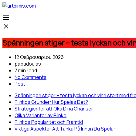
Spänningen stiger – testa lyckan och vin
12 Φεβρουαρίου 2026
papadoulas
7 min read
No Comments
Post
Spänningen stiger – testa lyckan och vinn stort med fre
Plinkos Grunder: Hur Spelas Det?
Strategier för att Öka Dina Chanser
Olika Varianter av Plinko
Plinkos Popularitet och Framtid
Viktiga Aspekter Att Tänka På Innan Du Spelar