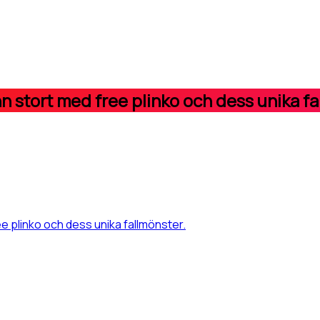
n stort med free plinko och dess unika fa
e plinko och dess unika fallmönster.