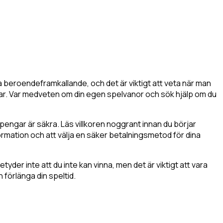
ra beroendeframkallande, och det är viktigt att veta när man
ngar. Var medveten om din egen spelvanor och sök hjälp om du
a pengar är säkra. Läs villkoren noggrant innan du börjar
ormation och att välja en säker betalningsmetod för dina
etyder inte att du inte kan vinna, men det är viktigt att vara
 förlänga din speltid.