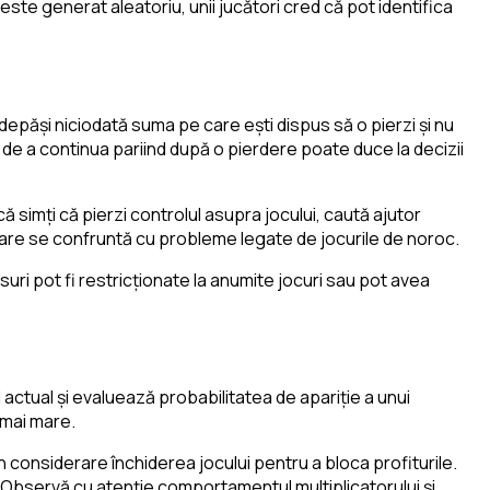
este generat aleatoriu, unii jucători cred că pot identifica
 depăși niciodată suma pe care ești dispus să o pierzi și nu
 de a continua pariind după o pierdere poate duce la decizii
ă simți că pierzi controlul asupra jocului, caută ajutor
ii care se confruntă cu probleme legate de jocurile de noroc.
suri pot fi restricționate la anumite jocuri sau pot avea
l actual și evaluează probabilitatea de apariție a unui
 mai mare.
n considerare închiderea jocului pentru a bloca profiturile.
e. Observă cu atenție comportamentul multiplicatorului și