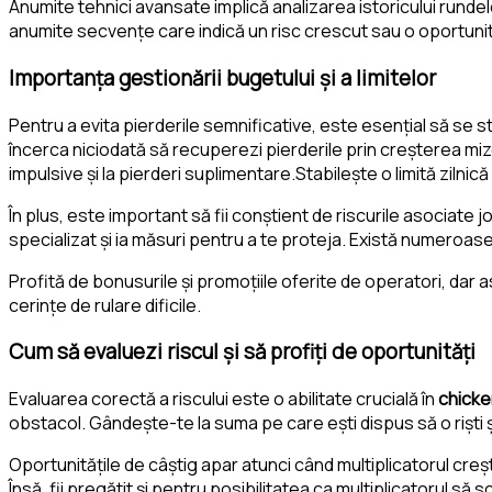
Anumite tehnici avansate implică analizarea istoricului rundelo
anumite secvențe care indică un risc crescut sau o oportunit
Importanța gestionării bugetului și a limitelor
Pentru a evita pierderile semnificative, este esențial să se st
încerca niciodată să recuperezi pierderile prin creșterea mize
impulsive și la pierderi suplimentare.Stabilește o limită zilni
În plus, este important să fii conștient de riscurile asociate
specializat și ia măsuri pentru a te proteja. Există numeroase
Profită de bonusurile și promoțiile oferite de operatori, dar a
cerințe de rulare dificile.
Cum să evaluezi riscul și să profiți de oportunități
Evaluarea corectă a riscului este o abilitate crucială în
chicke
obstacol. Gândește-te la suma pe care ești dispus să o riști ș
Oportunitățile de câștig apar atunci când multiplicatorul creșt
Însă, fii pregătit și pentru posibilitatea ca multiplicatorul 