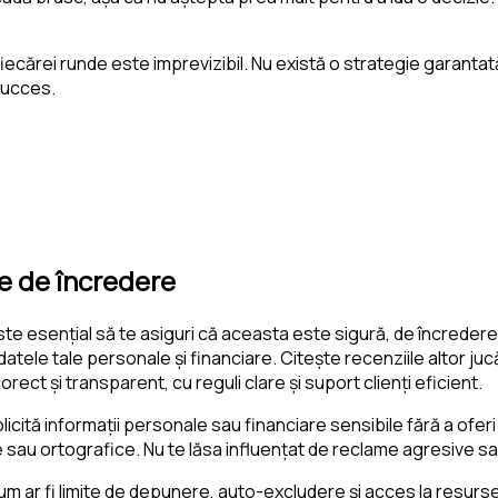
fiecărei runde este imprevizibil. Nu există o strategie garantată
succes.
me de încredere
este esențial să te asiguri că aceasta este sigură, de încredere
atele tale personale și financiare. Citește recenziile altor juc
rect și transparent, cu reguli clare și suport clienți eficient.
icită informații personale sau financiare sensibile fără a oferi
 sau ortografice. Nu te lăsa influențat de reclame agresive s
m ar fi limite de depunere, auto-excludere și acces la resurse