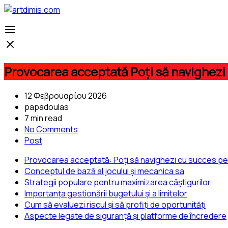
Provocarea acceptată Poți să navighezi c
12 Φεβρουαρίου 2026
papadoulas
7 min read
No Comments
Post
Provocarea acceptată: Poți să navighezi cu succes pe c
Conceptul de bază al jocului și mecanica sa
Strategii populare pentru maximizarea câștigurilor
Importanța gestionării bugetului și a limitelor
Cum să evaluezi riscul și să profiți de oportunități
Aspecte legate de siguranță și platforme de încredere