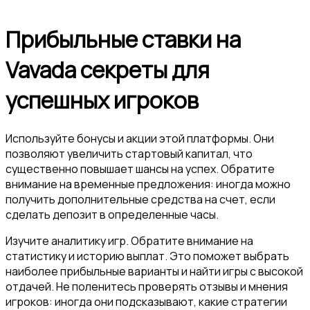
Прибыльные ставки на
Vavada секреты для
успешных игроков
Используйте бонусы и акции этой платформы. Они
позволяют увеличить стартовый капитал, что
существенно повышает шансы на успех. Обратите
внимание на временные предложения: иногда можно
получить дополнительные средства на счет, если
сделать депозит в определенные часы.
Изучите аналитику игр. Обратите внимание на
статистику и историю выплат. Это поможет выбрать
наиболее прибыльные варианты и найти игры с высокой
отдачей. Не поленитесь проверять отзывы и мнения
игроков: иногда они подсказывают, какие стратегии