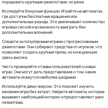
порадовать крупными джекпотами, но реже.
Исследуйте бонусные функции. Играйте на автоматах,
где доступны бесплатные вращения или
дополнительные раунды. Это увеличивает количество
игровых сессий и возможность выиграть без
дополнительных вложений.
Следите за популярными играми с прогрессивными
джекпотами. Они собирают средства от игроков, что
позволяет создать крупные призы, но конкуренция
здесь высока.
Часто проверяйте отзывы пользователей о новых
играх. Они могут дать представление о том, какие
автоматы окажутся наиболее щедрыми.
Используйте демо-версии. Это поможет изучить
механики игры без затрат. Найдите автоматы, которые
вызывают наибольший интерес и предоставляют шанс
на выигрыш.