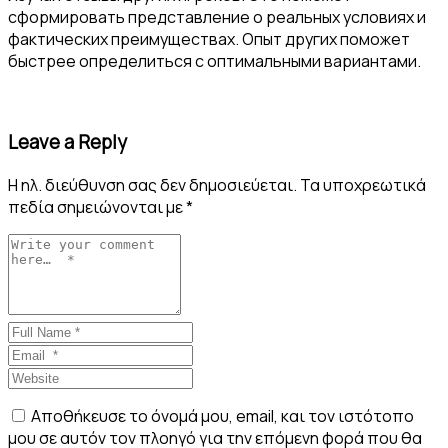
сформировать представление о реальных условиях и
фактических преимуществах. Опыт других поможет
быстрее определиться с оптимальными вариантами.
Leave a Reply
Η ηλ. διεύθυνση σας δεν δημοσιεύεται.
Τα υποχρεωτικά
πεδία σημειώνονται με
*
Αποθήκευσε το όνομά μου, email, και τον ιστότοπο
μου σε αυτόν τον πλοηγό για την επόμενη φορά που θα