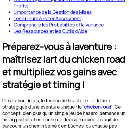
Profits
L’Importance de la Gestion des Mises
Les Erreurs à Éviter Absolument
Comprendre les Probabilités et la Variance
Les Ressources et les Outils d’Aide
Préparez-vous à laventure :
maîtrisez lart du chicken road
et multipliez vos gains avec
stratégie et timing !
L’excitation du jeu, le frisson de la victoire… et le défi
stratégique d’une aventure unique : le “
chicken road
“. Ce
concept, bien plus qu’un simple jeu de hasard, demande un
timing parfait et une prise de décision rapide. Il s’agit de
parcourir un chemin semé d’embûches, où chaque pas