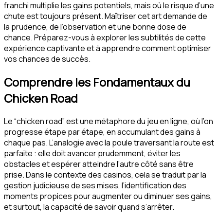
franchi multiplie les gains potentiels, mais où le risque d’une
chute est toujours présent. Maîtriser cet art demande de
la prudence, de l’observation et une bonne dose de
chance. Préparez-vous à explorer les subtilités de cette
expérience captivante et à apprendre comment optimiser
vos chances de succès.
Comprendre les Fondamentaux du
Chicken Road
Le “chicken road” est une métaphore du jeu en ligne, où l’on
progresse étape par étape, en accumulant des gains à
chaque pas. L’analogie avec la poule traversant la route est
parfaite : elle doit avancer prudemment, éviter les
obstacles et espérer atteindre l’autre côté sans être
prise. Dans le contexte des casinos, cela se traduit par la
gestion judicieuse de ses mises, l’identification des
moments propices pour augmenter ou diminuer ses gains,
et surtout, la capacité de savoir quand s’arrêter.