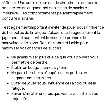
réfléchir. Une autre erreur est de chercher à récupérer
ses pertes en augmentant ses mises de manière
impulsive. Ces comportements peuvent rapidement
conduire à la ruine.
Il est également important d’éviter de jouer sous l’influence
de l’alcool ou de la fatigue. L’alcool et la fatigue altèrent le
jugement et augmentent le risque de prendre de
mauvaises décisions. Restez sobre et lucide pour
maximiser vos chances de succès.
Ne jamais miser plus que ce que vous pouvez vous
permettre de perdre.
Établir un budget clair et s’y tenir.
Ne pas chercher à récupérer ses pertes en
augmentant ses mises.
Éviter de jouer sous l’influence de l’alcool ou de la
fatigue.
Savoir s’arrêter une fois que vous avez atteint vos
objectifs.