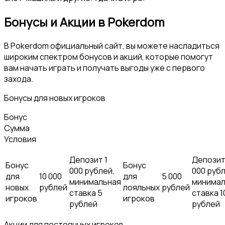
Бонусы и Акции в Pokerdom
В Pokerdom официальный сайт, вы можете насладиться
широким спектром бонусов и акций, которые помогут
вам начать играть и получать выгоды уже с первого
захода.
Бонусы для новых игроков
Бонус
Сумма
Условия
Депозит 1
Депозит
Бонус
Бонус
000 рублей,
000 рубл
для
10 000
для
5 000
минимальная
минимал
новых
рублей
лояльных
рублей
ставка 5
ставка 1
игроков
игроков
рублей
рублей
Акции для постоянных игроков