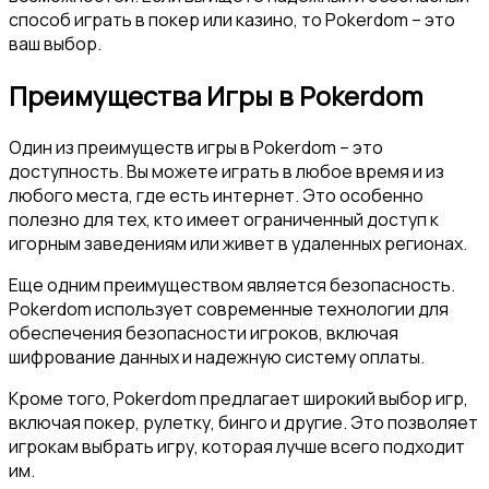
способ играть в покер или казино, то Pokerdom – это
ваш выбор.
Преимущества Игры в Pokerdom
Один из преимуществ игры в Pokerdom – это
доступность. Вы можете играть в любое время и из
любого места, где есть интернет. Это особенно
полезно для тех, кто имеет ограниченный доступ к
игорным заведениям или живет в удаленных регионах.
Еще одним преимуществом является безопасность.
Pokerdom использует современные технологии для
обеспечения безопасности игроков, включая
шифрование данных и надежную систему оплаты.
Кроме того, Pokerdom предлагает широкий выбор игр,
включая покер, рулетку, бинго и другие. Это позволяет
игрокам выбрать игру, которая лучше всего подходит
им.