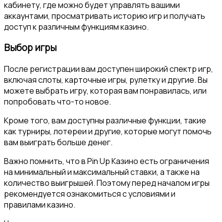
кабинету, где можно будет управлять вашими
аккаунтами, просматривать историю игр и получать
доступ к различным функциям казино.
Выбор игры
После регистрации вам доступен широкий спектр игр,
включая слоты, карточные игры, рулетку и другие. Вы
можете выбрать игру, которая вам понравилась, или
попробовать что-то новое.
Кроме того, вам доступны различные функции, такие
как турниры, лотереи и другие, которые могут помочь
вам выиграть больше денег.
Важно помнить, что в Pin Up Казино есть ограничения
на минимальный и максимальный ставки, а также на
количество выигрышей. Поэтому перед началом игры
рекомендуется ознакомиться с условиями и
правилами казино.