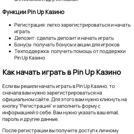
Функции Pin Up Казино
Регистрация: легко зарегистрироваться и начать
играть
Депозит: сделать депозит и начать играть
Бонусы: получать бонусы и акции для игроков
Техподдержка: получить помощь от поддержки
Pin Up Казино
Как начать играть в Pin Up Казино
Если вы решили начать играть в Pin Up Казино, то
сначала вам нужно зарегистрироваться на
официальном сайте. Для этого вам нужно кликнуть на
кнопку “Регистрация” и заполнить форму с
информацией о себе. Вам нужно указать ваш email,
пароль и другие данные.
После регистрации вы получите доступ к личному