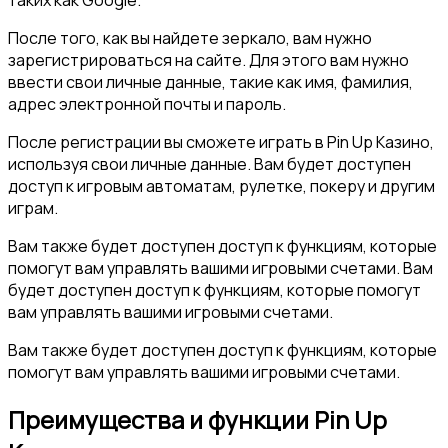
таких как Google.
После того, как вы найдете зеркало, вам нужно
зарегистрироваться на сайте. Для этого вам нужно
ввести свои личные данные, такие как имя, фамилия,
адрес электронной почты и пароль.
После регистрации вы сможете играть в Pin Up Казино,
используя свои личные данные. Вам будет доступен
доступ к игровым автоматам, рулетке, покеру и другим
играм.
Вам также будет доступен доступ к функциям, которые
помогут вам управлять вашими игровыми счетами. Вам
будет доступен доступ к функциям, которые помогут
вам управлять вашими игровыми счетами.
Вам также будет доступен доступ к функциям, которые
помогут вам управлять вашими игровыми счетами.
Преимущества и функции Pin Up