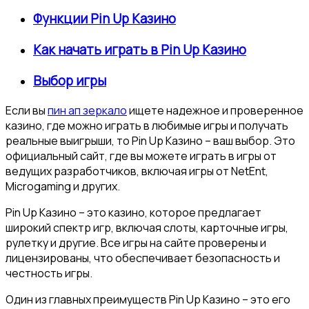
Функции Pin Up Казино
Как начать играть в Pin Up Казино
Выбор игры
Если вы
пин ап зеркало
ищете надежное и проверенное
казино, где можно играть в любимые игры и получать
реальные выигрыши, то Pin Up Казино – ваш выбор. Это
официальный сайт, где вы можете играть в игры от
ведущих разработчиков, включая игры от NetEnt,
Microgaming и других.
Pin Up Казино – это казино, которое предлагает
широкий спектр игр, включая слоты, карточные игры,
рулетку и другие. Все игры на сайте проверены и
лицензированы, что обеспечивает безопасность и
честность игры.
Один из главных преимуществ Pin Up Казино – это его