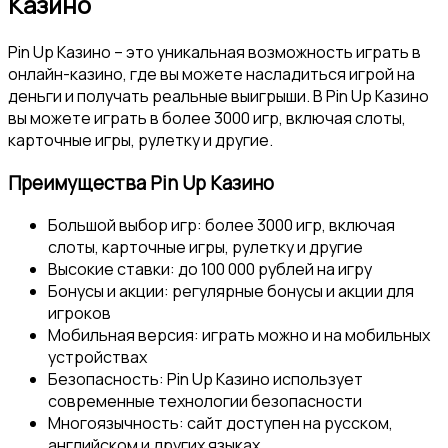
Казино
Pin Up Казино – это уникальная возможность играть в
онлайн-казино, где вы можете насладиться игрой на
деньги и получать реальные выигрыши. В Pin Up Казино
вы можете играть в более 3000 игр, включая слоты,
карточные игры, рулетку и другие.
Преимущества Pin Up Казино
Большой выбор игр: более 3000 игр, включая
слоты, карточные игры, рулетку и другие
Высокие ставки: до 100 000 рублей на игру
Бонусы и акции: регулярные бонусы и акции для
игроков
Мобильная версия: играть можно и на мобильных
устройствах
Безопасность: Pin Up Казино использует
современные технологии безопасности
Многоязычность: сайт доступен на русском,
английском и других языках