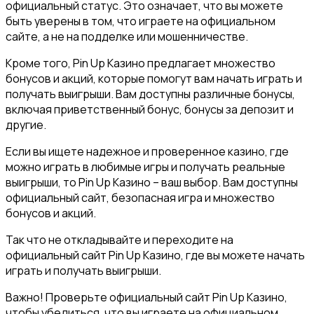
официальный статус. Это означает, что вы можете
быть уверены в том, что играете на официальном
сайте, а не на подделке или мошенничестве.
Кроме того, Pin Up Казино предлагает множество
бонусов и акций, которые помогут вам начать играть и
получать выигрыши. Вам доступны различные бонусы,
включая приветственный бонус, бонусы за депозит и
другие.
Если вы ищете надежное и проверенное казино, где
можно играть в любимые игры и получать реальные
выигрыши, то Pin Up Казино – ваш выбор. Вам доступны
официальный сайт, безопасная игра и множество
бонусов и акций.
Так что не откладывайте и переходите на
официальный сайт Pin Up Казино, где вы можете начать
играть и получать выигрыши.
Важно! Проверьте официальный сайт Pin Up Казино,
чтобы убедиться, что вы играете на официальном