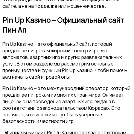
сайте, а не на подделке или мошенничестве.
Pin Up Казино – Официальный сайт
Пин Ап
Pin Up Казино – это официальный сайт, который
предлагает игрокам широкий спектр игровых
автоматов, азартных игр и других развлекательных
услуг. В этом разделе мы рассмотрим основные
преимущества и функции Pin Up Казино, чтобы помочь
вам начать свой игровой опыт.
Pin Up Казино – это международный оператор, который
предлагает игрокам из многих стран мира. Он имеет
лицензию на проведение азартных игр, выдана в
соответствии с законодательством Кюрасао. Это
означает, что игроки могут быть уверены в
безопасности и честности игр.
Официальный сайт Pin Up Казино предлагает игрокам