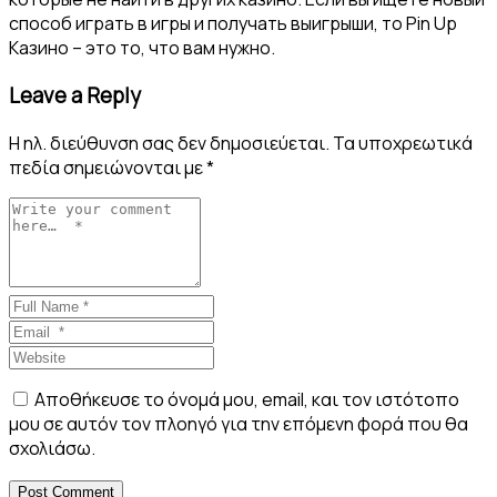
способ играть в игры и получать выигрыши, то Pin Up
Казино – это то, что вам нужно.
Leave a Reply
Η ηλ. διεύθυνση σας δεν δημοσιεύεται.
Τα υποχρεωτικά
πεδία σημειώνονται με
*
Αποθήκευσε το όνομά μου, email, και τον ιστότοπο
μου σε αυτόν τον πλοηγό για την επόμενη φορά που θα
σχολιάσω.