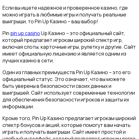
Если вы ищете надежное и проверенное казино, где
можно играть в любимые игры и получать реальные
выигрыши, то Pin Up Казино – ваш выбор!
Pin
pin up casino
Up Казино – это официальный сайт,
который предлагает игрокам широкий спектр игр,
включая слоты, карточные игры, рулетку и другие. Сайт
имеет официальную лицензию и является одним из
лучших казино в сети.
Один из главных преимуществ Pin Up Казино – это его
официальный статус. Это означает, что вы можете
быть уверены в безопасности своих данных и
выигрышей. Сайт использует современные технологии
для обеспечения безопасности игроков и защиты их
информации.
Кроме того, Pin Up Казино предлагает игрокам широкий
спектр бонусов и акций, которые помогут вам начать
играть и получать выигрыши. Сайт имеет простой и
удобный интерфейс, который позволяет игрокам легко