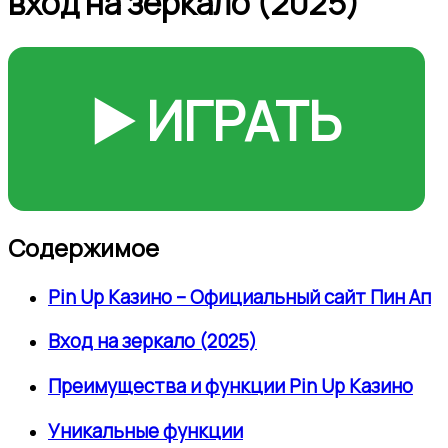
вход на зеркало (2025)
▶️ ИГРАТЬ
Содержимое
Pin Up Казино – Официальный сайт Пин Ап
Вход на зеркало (2025)
Преимущества и функции Pin Up Казино
Уникальные функции