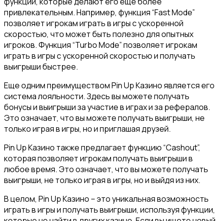
функций, которые делают его еще более
привлекательным. Например, функция “Fast Mode”
позволяет игрокам играть в игры с ускоренной
скоростью, что может быть полезно для опытных
игроков. Функция “Turbo Mode” позволяет игрокам
играть в игры с ускоренной скоростью и получать
выигрыши быстрее.
Еще одним преимуществом Pin Up Казино является его
система лояльности. Здесь вы можете получать
бонусы и выигрыши за участие в играх и за рефералов.
Это означает, что вы можете получать выигрыши, не
только играя в игры, но и приглашая друзей.
Pin Up Казино также предлагает функцию “Cashout”,
которая позволяет игрокам получать выигрыши в
любое время. Это означает, что вы можете получать
выигрыши, не только играя в игры, но и выйдя из них.
В целом, Pin Up Казино – это уникальная возможность
играть в игры и получать выигрыши, используя функции,
которые не найти в других казино. Если вы ищете новый