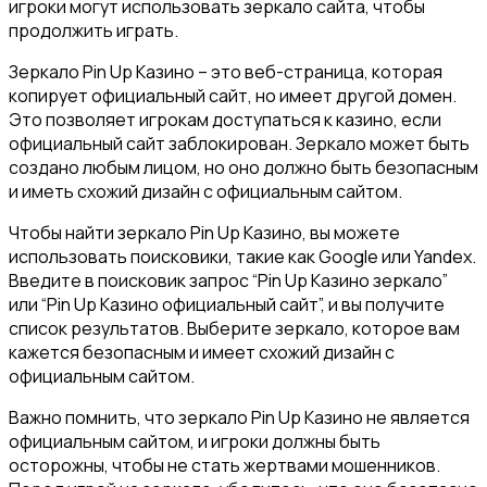
игроки могут использовать зеркало сайта, чтобы
продолжить играть.
Зеркало Pin Up Казино – это веб-страница, которая
копирует официальный сайт, но имеет другой домен.
Это позволяет игрокам доступаться к казино, если
официальный сайт заблокирован. Зеркало может быть
создано любым лицом, но оно должно быть безопасным
и иметь схожий дизайн с официальным сайтом.
Чтобы найти зеркало Pin Up Казино, вы можете
использовать поисковики, такие как Google или Yandex.
Введите в поисковик запрос “Pin Up Казино зеркало”
или “Pin Up Казино официальный сайт”, и вы получите
список результатов. Выберите зеркало, которое вам
кажется безопасным и имеет схожий дизайн с
официальным сайтом.
Важно помнить, что зеркало Pin Up Казино не является
официальным сайтом, и игроки должны быть
осторожны, чтобы не стать жертвами мошенников.