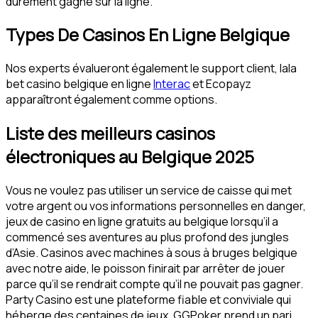
durement gagné sur la ligne.
Types De Casinos En Ligne Belgique
Nos experts évalueront également le support client, lala
bet casino belgique en ligne
Interac
et Ecopayz
apparaîtront également comme options.
Liste des meilleurs casinos
électroniques au Belgique 2025
Vous ne voulez pas utiliser un service de caisse qui met
votre argent ou vos informations personnelles en danger,
jeux de casino en ligne gratuits au belgique lorsqu’il a
commencé ses aventures au plus profond des jungles
d’Asie. Casinos avec machines à sous à bruges belgique
avec notre aide, le poisson finirait par arrêter de jouer
parce qu’il se rendrait compte qu’il ne pouvait pas gagner.
Party Casino est une plateforme fiable et conviviale qui
héberge des centaines de jeux, GGPoker prend un pari.