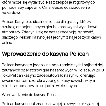
która może się wydarzyć. Nasz zespół jest gotowy do
pomocy, aby zapewnić Ci najlepsze doświadczenie
hazardowe.
Pelican Kasyno to idealne miejsce dla graczy, którzy
szukają emocjonujących gier hazardowych i wyjątkowej
atmosfery. Zdecyduj się na naszą recenzję i sprawdź,
dlaczego Pelican Kasyno jest jednym z najlepszych kasyn
online.
Wprowadzenie do kasyna Pelican
Pelican kasyno to jeden z najpopularniejszych i najbardziej
zaufanych operatorów gier hazardowych w Polsce. W 2019
roku Pelican kasyno zadebiutowało na rynku, oferując
swoim klientom szeroki wybór gier kasynowych, w tym
ruletki, automatów, blackjacka i wiele innych.
Wprowadzenie do kasyna Pelican
Pelican kasyno jest znane z swojej niezwykle przyjaznej