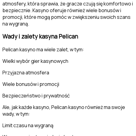
atmosfery, która sprawia, że gracze czują się komfortowo i
bezpiecznie. Kasyno oferuje również wiele bonusów i
promocji, które mogą pomóc w zwiększeniu swoich szans
na wygraną.
Wady i zalety kasyna Pelican
Pelican kasyno ma wiele zalet, w tym:
Wielki wybór gier kasynowych
Przyjazna atmosfera
Wiele bonusów i promocji
Bezpieczeństwo i prywatność
Ale, jak każde kasyno, Pelican kasyno również ma swoje
wady, w tym:
Limit czasu na wygraną