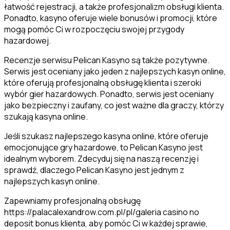
łatwość rejestracji, a także profesjonalizm obsługi klienta.
Ponadto, kasyno oferuje wiele bonusów i promocji, które
mogą pomóc Ci w rozpoczęciu swojej przygody
hazardowej.
Recenzje serwisu Pelican Kasyno są także pozytywne.
Serwis jest oceniany jako jeden z najlepszych kasyn online,
które oferują profesjonalną obsługę klienta i szeroki
wybór gier hazardowych. Ponadto, serwis jest oceniany
jako bezpieczny i zaufany, co jest ważne dla graczy, którzy
szukają kasyna online.
Jeśli szukasz najlepszego kasyna online, które oferuje
emocjonujące gry hazardowe, to Pelican Kasyno jest
idealnym wyborem. Zdecyduj się na naszą recenzję i
sprawdź, dlaczego Pelican Kasyno jest jednym z
najlepszych kasyn online.
Zapewniamy profesjonalną obsługę
https://palacalexandrow.com.pl/pl/galeria casino no
deposit bonus klienta, aby pomóc Ci w każdej sprawie,