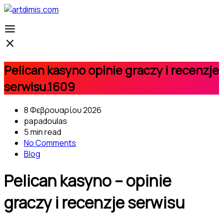
Pelican kasyno opinie graczy i recenzje
serwisu.1609
8 Φεβρουαρίου 2026
papadoulas
5 min read
No Comments
Blog
Pelican kasyno – opinie
graczy i recenzje serwisu