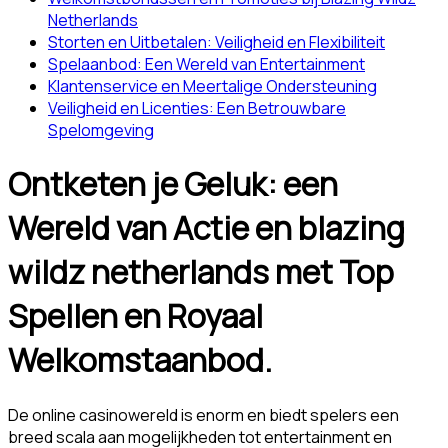
Netherlands
Storten en Uitbetalen: Veiligheid en Flexibiliteit
Spelaanbod: Een Wereld van Entertainment
Klantenservice en Meertalige Ondersteuning
Veiligheid en Licenties: Een Betrouwbare
Spelomgeving
Ontketen je Geluk: een
Wereld van Actie en blazing
wildz netherlands met Top
Spellen en Royaal
Welkomstaanbod.
De online casinowereld is enorm en biedt spelers een
breed scala aan mogelijkheden tot entertainment en