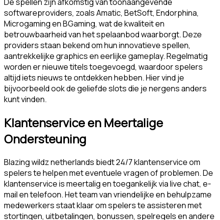
De spellen zijn afkomstig van toonaangevende
softwareproviders, zoals Amatic, BetSoft, Endorphina,
Microgaming en BGaming, wat de kwaliteit en
betrouwbaarheid van het spelaanbod waarborgt. Deze
providers staan bekend om hun innovatieve spellen,
aantrekkelijke graphics en eerlijke gameplay. Regelmatig
worden er nieuwe titels toegevoegd, waardoor spelers
altijd iets nieuws te ontdekken hebben. Hier vind je
bijvoorbeeld ook de geliefde slots die je nergens anders
kunt vinden.
Klantenservice en Meertalige
Ondersteuning
Blazing wildz netherlands biedt 24/7 klantenservice om
spelers te helpen met eventuele vragen of problemen. De
klantenservice is meertalig en toegankelijk via live chat, e-
mail en telefoon. Het team van vriendelijke en behulpzame
medewerkers staat klaar om spelers te assisteren met
stortingen, uitbetalingen, bonussen, spelregels en andere