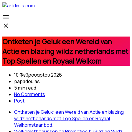
Ontketen je Geluk een Wereld van
Actie en blazing wildz netherlands met
Top Spellen en Royaal Welkom
10 Φεβρουαρίου 2026
papadoulas
5 min read
No Comments
Post
Ontketen je Geluk: een Wereld van Actie en blazing
wildz netherlands met Top Spellen en Royaal
Welkomstaanbod.
Welkomstbonussen en Promoties bij Blazing Wildz