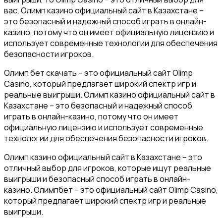
вас. Олимп казино официальный сайт в Казахстане –
это безопасный и надежный способ играть в онлайн-
казино, потому что он имеет официальную лицензию и
использует современные технологии для обеспечения
безопасности игроков.
Олимп бет скачать – это официальный сайт Olimp
Casino, который предлагает широкий спектр игр и
реальные выигрыши. Олимп казино официальный сайт в
Казахстане – это безопасный и надежный способ
играть в онлайн-казино, потому что он имеет
официальную лицензию и использует современные
технологии для обеспечения безопасности игроков.
Олимп казино официальный сайт в Казахстане – это
отличный выбор для игроков, которые ищут реальные
выигрыши и безопасный способ играть в онлайн-
казино. Олимпбет – это официальный сайт Olimp Casino,
который предлагает широкий спектр игр и реальные
выигрыши.