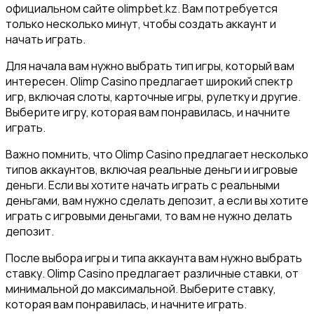
официальном сайте olimpbet.kz. Вам потребуется
только несколько минут, чтобы создать аккаунт и
начать играть.
Для начала вам нужно выбрать тип игры, который вам
интересен. Olimp Casino предлагает широкий спектр
игр, включая слоты, карточные игры, рулетку и другие.
Выберите игру, которая вам понравилась, и начните
играть.
Важно помнить, что Olimp Casino предлагает несколько
типов аккаунтов, включая реальные деньги и игровые
деньги. Если вы хотите начать играть с реальными
деньгами, вам нужно сделать депозит, а если вы хотите
играть с игровыми деньгами, то вам не нужно делать
депозит.
После выбора игры и типа аккаунта вам нужно выбрать
ставку. Olimp Casino предлагает различные ставки, от
минимальной до максимальной. Выберите ставку,
которая вам понравилась, и начните играть.