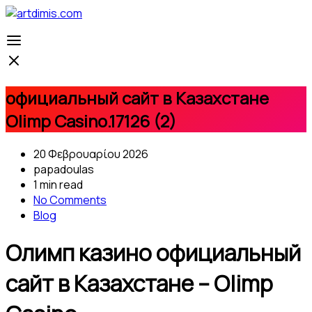
официальный сайт в Казахстане
Olimp Casino.17126 (2)
20 Φεβρουαρίου 2026
papadoulas
1 min read
No Comments
Blog
Олимп казино официальный
сайт в Казахстане – Olimp