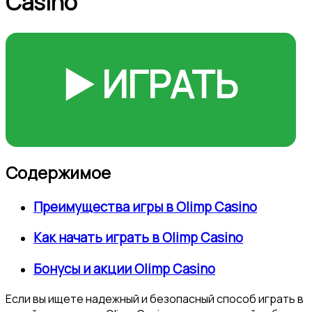
Casino
▶️ ИГРАТЬ
Содержимое
Преимущества игры в Olimp Casino
Как начать играть в Olimp Casino
Бонусы и акции Olimp Casino
Если вы ищете надежный и безопасный способ играть в