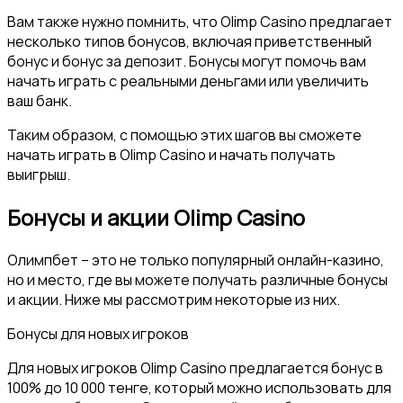
Вам также нужно помнить, что Olimp Casino предлагает
несколько типов бонусов, включая приветственный
бонус и бонус за депозит. Бонусы могут помочь вам
начать играть с реальными деньгами или увеличить
ваш банк.
Таким образом, с помощью этих шагов вы сможете
начать играть в Olimp Casino и начать получать
выигрыш.
Бонусы и акции Olimp Casino
Олимпбет – это не только популярный онлайн-казино,
но и место, где вы можете получать различные бонусы
и акции. Ниже мы рассмотрим некоторые из них.
Бонусы для новых игроков
Для новых игроков Olimp Casino предлагается бонус в
100% до 10 000 тенге, который можно использовать для