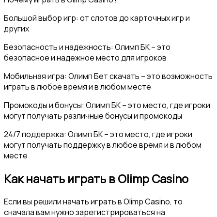
Большой выбор игр: от слотов до карточных игр и
других
Безопасность и надежность: Олимп БК – это
безопасное и надежное место для игроков
Мобильная игра: Олимп Бет скачать – это возможность
играть в любое время и в любом месте
Промокоды и бонусы: Олимп БК – это место, где игроки
могут получать различные бонусы и промокоды
24/7 поддержка: Олимп БК – это место, где игроки
могут получать поддержку в любое время и в любом
месте
Как начать играть в Olimp Casino
Если вы решили начать играть в Olimp Casino, то
сначала вам нужно зарегистрироваться на