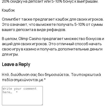
20% скидку на депозит или 5-10% бонус к выигрышам.
Кэшбэк
Олимпбет также предлагает кэшбэк для своих игроков.
Это означает, что вы можете получать 5-10% от суммы
вашего депозита в виде рефандов.
В целом, Olimp Casino предлагает множество бонусов и
акций для своих игроков. Это отличный способ начать
свою игру в казино и получать дополнительные деньги
для игры.
Leave a Reply
Η ηλ. διεύθυνση σας δεν δημοσιεύεται.
Τα υποχρεωτικά
πεδία σημειώνονται με
*