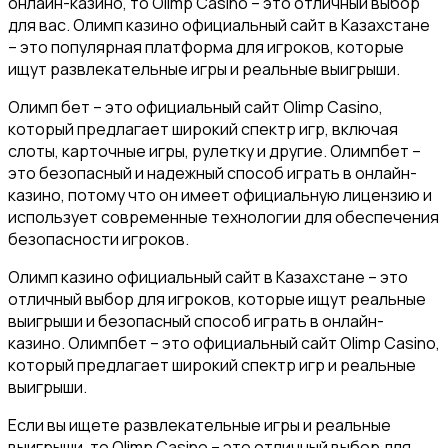
онлайн-казино, то Olimp Casino – это отличный выбор
для вас. Олимп казино официальный сайт в Казахстане
– это популярная платформа для игроков, которые
ищут развлекательные игры и реальные выигрыши.
Олимп бет – это официальный сайт Olimp Casino,
который предлагает широкий спектр игр, включая
слоты, карточные игры, рулетку и другие. Олимпбет –
это безопасный и надежный способ играть в онлайн-
казино, потому что он имеет официальную лицензию и
использует современные технологии для обеспечения
безопасности игроков.
Олимп казино официальный сайт в Казахстане – это
отличный выбор для игроков, которые ищут реальные
выигрыши и безопасный способ играть в онлайн-
казино. Олимпбет – это официальный сайт Olimp Casino,
который предлагает широкий спектр игр и реальные
выигрыши.
Если вы ищете развлекательные игры и реальные
выигрыши, то Olimp Casino – это отличный выбор для