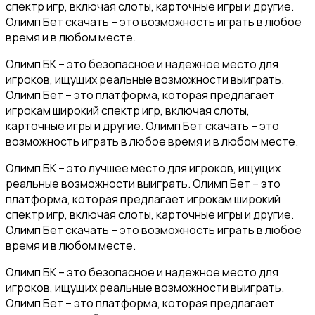
спектр игр, включая слоты, карточные игры и другие.
Олимп Бет скачать – это возможность играть в любое
время и в любом месте.
Олимп БК – это безопасное и надежное место для
игроков, ищущих реальные возможности выиграть.
Олимп Бет – это платформа, которая предлагает
игрокам широкий спектр игр, включая слоты,
карточные игры и другие. Олимп Бет скачать – это
возможность играть в любое время и в любом месте.
Олимп БК – это лучшее место для игроков, ищущих
реальные возможности выиграть. Олимп Бет – это
платформа, которая предлагает игрокам широкий
спектр игр, включая слоты, карточные игры и другие.
Олимп Бет скачать – это возможность играть в любое
время и в любом месте.
Олимп БК – это безопасное и надежное место для
игроков, ищущих реальные возможности выиграть.
Олимп Бет – это платформа, которая предлагает