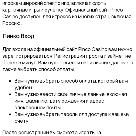
игрокам широкий спектр игр, включая слоты,
карточные игры и рулетку. Официальный сайт Pinco
Casino доступен для игроков из многих стран, включая
Россию.
Пинко Вход
Для входа на официальный сайт Pinco Casino вам нужно
зарегистрироваться. Регистрация проста и займет не
более 5 минут. Вам нужно ввести свои личные данные, а
также выбрать способ оплаты.
Вам нужно выбрать способ оплаты, который вам
удобен.
Вам нужно ввести свои личные данные, включая
имя, фамилию, дату рождения и адрес
электронной почты.
Вам нужно выбрать пароль для доступа к вашему
счету.
После регистрации вы сможете играть на