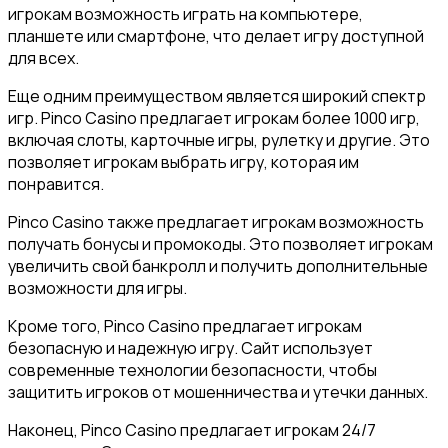
игрокам возможность играть на компьютере,
планшете или смартфоне, что делает игру доступной
для всех.
Еще одним преимуществом является широкий спектр
игр. Pinco Casino предлагает игрокам более 1000 игр,
включая слоты, карточные игры, рулетку и другие. Это
позволяет игрокам выбрать игру, которая им
понравится.
Pinco Casino также предлагает игрокам возможность
получать бонусы и промокоды. Это позволяет игрокам
увеличить свой банкролл и получить дополнительные
возможности для игры.
Кроме того, Pinco Casino предлагает игрокам
безопасную и надежную игру. Сайт использует
современные технологии безопасности, чтобы
защитить игроков от мошенничества и утечки данных.
Наконец, Pinco Casino предлагает игрокам 24/7