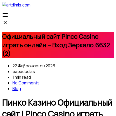
Официальный сайт Pinco Casino
играть онлайн – Вход Зеркало.6632
(2)
22 Φεβρουαρίου 2026
papadoulas
1 min read
No Comments
Blog
Пинко Казино Официальный
сайт | Pinco Casino играть