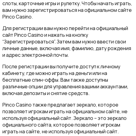
слоты, карточные игры и рулетку. Чтобы начать играть,
вам нужно зарегистрироваться на официальном сайте
Pinco Casino.
Для регистрации вам нужно перейти на официальный
сайт Pinco Casino и нажать на кнопку
“Зарегистрироваться”. Затем вам нужно ввести свои
личные данные, включая имя, фамилию, дату рождения
и адрес электронной почты.
После регистрации вы получите доступ к личному
кабинету, где можно играть на деньги или на
бесплатные спин-оффы. Вам также доступны
различные опции для управления вашими аккаунтами,
включая депозиты и снятие средств.
Pinco Casino также предлагает зеркало, которое
позволяет игрокам играть на официальном сайте, не
используя официальный сайт. Зеркало – это зеркало
официального сайта, которое позволяет игрокам
играть на сайте, не используя официальный сайт.