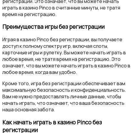
регистрации. Это означает, что вы можете начать
играть в казино Pinco в считанные минуты, не тратя
время на регистрацию.
Преимущества игры без регистрации
Играя в казино Pinco без регистрации, вы получаете
доступ к полному спектру игр, включая слоты,
карточные игры и рулетку. Вы можете начать играть в
любое время, не тратя время на регистрацию. Это
означает, что вы можете начать играть в казино Pinco в
любое время, когда вам удобно.
Кроме того, игра без регистрации обеспечивает вам
максимальную безопасность и конфиденциальность.
Вам не нужно предоставлять личные данные, чтобы
начать играть, что означает, что ваша безопасность
наша основная забота.
Как начать играть в казино Pinco без
регистрации