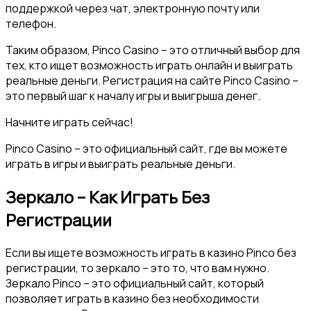
поддержкой через чат, электронную почту или
телефон.
Таким образом, Pinco Casino – это отличный выбор для
тех, кто ищет возможность играть онлайн и выиграть
реальные деньги. Регистрация на сайте Pinco Casino –
это первый шаг к началу игры и выигрыша денег.
Начните играть сейчас!
Pinco Casino – это официальный сайт, где вы можете
играть в игры и выиграть реальные деньги.
Зеркало – Как Играть Без
Регистрации
Если вы ищете возможность играть в казино Pinco без
регистрации, то зеркало – это то, что вам нужно.
Зеркало Pinco – это официальный сайт, который
позволяет играть в казино без необходимости