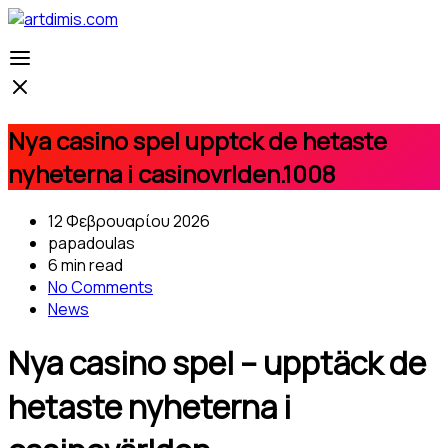
Nya casino spel upptck de hetaste
nyheterna i casinovrlden.1008
12 Φεβρουαρίου 2026
papadoulas
6 min read
No Comments
News
Nya casino spel – upptäck de
hetaste nyheterna i