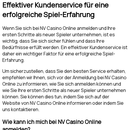
Effektiver Kundenservice für eine
erfolgreiche Spiel-Erfahrung
Wenn Sie sich bei NV Casino Online anmelden und Ihre
ersten Schritte als neuer Spieler unternehmen, ist es
wichtig, dass Sie sich sicher fühlen und dass Ihre
Bedürfnisse erfüllt werden. Ein effektiver Kundenservice ist
daher ein wichtiger Faktor für eine erfolgreiche Spiel-
Erfahrung.
Um sicherzustellen, dass Sie den besten Service erhalten,
empfehlen wir Ihnen, sich vor der Anmeldung bei NV Casino
Online zu informieren, wie Sie sich anmelden können und
wie Sie Ihre ersten Schritte als neuer Spieler unternehmen
können. Sie können dies tun, indem Sie sich auf der
Website von NV Casino Online informieren oder indem Sie
uns kontaktieren.
Wie kann ich mich bei NV Casino Online
anmelden?