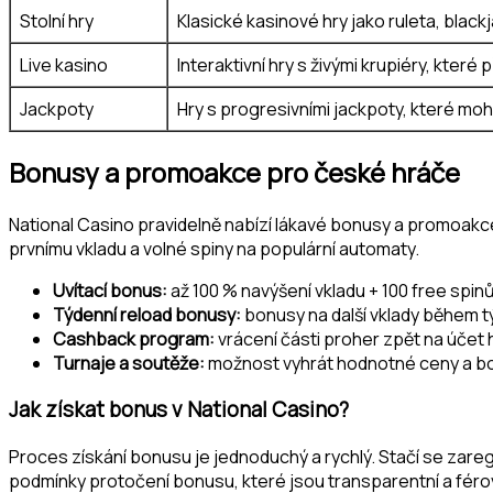
Stolní hry
Klasické kasinové hry jako ruleta, black
Live kasino
Interaktivní hry s živými krupiéry, které 
Jackpoty
Hry s progresivními jackpoty, které moh
Bonusy a promoakce pro české hráče
National Casino pravidelně nabízí lákavé bonusy a promoakce, 
prvnímu vkladu a volné spiny na populární automaty.
Uvítací bonus:
až 100 % navýšení vkladu + 100 free spinů
Týdenní reload bonusy:
bonusy na další vklady během t
Cashback program:
vrácení části proher zpět na účet 
Turnaje a soutěže:
možnost vyhrát hodnotné ceny a bo
Jak získat bonus v National Casino?
Proces získání bonusu je jednoduchý a rychlý. Stačí se zareg
podmínky protočení bonusu, které jsou transparentní a féro