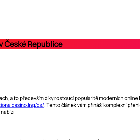
 v České Republice
ch, a to především díky rostoucí popularitě moderních online ka
tionalcasino.Ing/cs/
. Tento článek vám přináší komplexní přehl
nabízí.