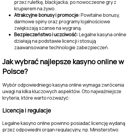
przez ruletkę, blackjacka, po nowoczesne gry z
krupierem na żywo.
Atrakcyjne bonusy i promocje:
Powitalne bonusy,
darmowe spiny oraz programy lojalnościowe
zwiększają szanse na wygraną.
Bezpieczeństwo i uczciwość:
Legalne kasyna online
działają na podstawie licencji i stosują
zaawansowane technologie zabezpieczeń.
Jak wybrać najlepsze kasyno online w
Polsce?
Wybór odpowiedniego kasyna online wymaga zwrócenia
uwagi na kilka kluczowych aspektów. Oto najważniejsze
kryteria, które warto rozważyć:
Licencja i regulacje
Legalne kasyno online powinno posiadać licencję wydaną
przez odpowiedni organ regulacyjny, np. Ministerstwo