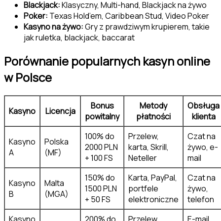
Blackjack:
Klasyczny, Multi-hand, Blackjack na żywo
Poker:
Texas Hold’em, Caribbean Stud, Video Poker
Kasyno na żywo:
Gry z prawdziwym krupierem, takie
jak ruletka, blackjack, baccarat
Porównanie popularnych kasyn online
w Polsce
Bonus
Metody
Obsługa
Kasyno
Licencja
powitalny
płatności
klienta
100% do
Przelew,
Czat na
Kasyno
Polska
2000 PLN
karta, Skrill,
żywo, e-
A
(MF)
+ 100 FS
Neteller
mail
150% do
Karta, PayPal,
Czat na
Kasyno
Malta
1500 PLN
portfele
żywo,
B
(MGA)
+ 50 FS
elektroniczne
telefon
Kasyno
200% do
Przelew,
E-mail,