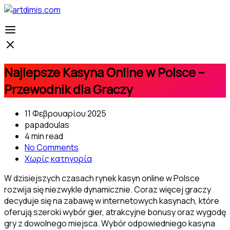
Najlepsze Kasyna Online w Polsce –
Przewodnik dla Graczy
11 Φεβρουαρίου 2025
papadoulas
4 min read
No Comments
Χωρίς κατηγορία
W dzisiejszych czasach rynek kasyn online w Polsce
rozwija się niezwykle dynamicznie. Coraz więcej graczy
decyduje się na zabawę w internetowych kasynach, które
oferują szeroki wybór gier, atrakcyjne bonusy oraz wygodę
gry z dowolnego miejsca. Wybór odpowiedniego kasyna