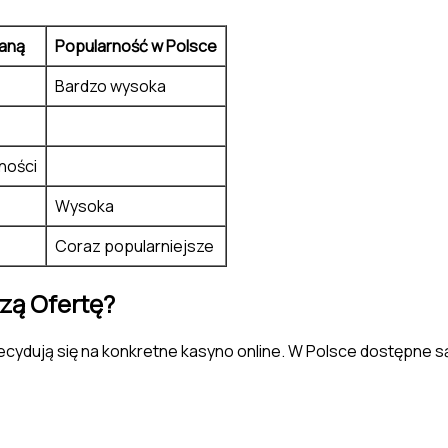
aną
Popularność w Polsce
Bardzo wysoka
ności
Wysoka
Coraz popularniejsze
zą Ofertę?
cydują się na konkretne kasyno online. W Polsce dostępne s