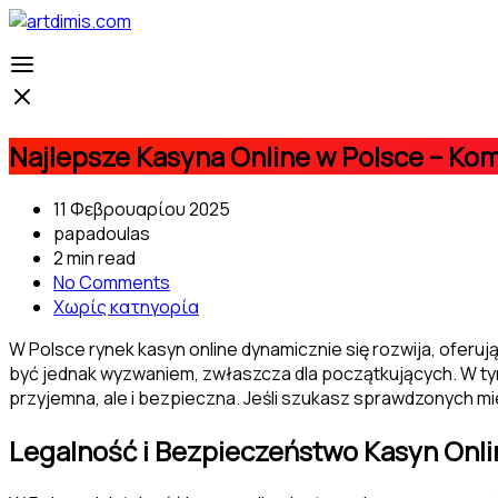
Najlepsze Kasyna Online w Polsce – Ko
11 Φεβρουαρίου 2025
papadoulas
2 min read
No Comments
Χωρίς κατηγορία
W Polsce rynek kasyn online dynamicznie się rozwija, ofer
być jednak wyzwaniem, zwłaszcza dla początkujących. W tym 
przyjemna, ale i bezpieczna. Jeśli szukasz sprawdzonych mi
Legalność i Bezpieczeństwo Kasyn Onli