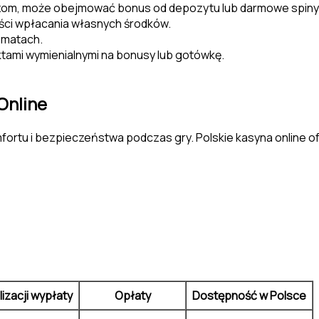
zom, może obejmować bonus od depozytu lub darmowe spiny
ści wpłacania własnych środków.
omatach.
tami wymienialnymi na bonusy lub gotówkę.
Online
ortu i bezpieczeństwa podczas gry. Polskie kasyna online ofe
izacji wypłaty
Opłaty
Dostępność w Polsce