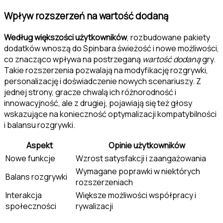
Wpływ rozszerzeń na wartość dodaną
Według większości użytkowników
, rozbudowane pakiety
dodatków wnoszą do Spinbara świeżość i nowe możliwości,
co znacząco wpływa na postrzeganą
wartość dodaną
gry.
Takie rozszerzenia pozwalają na modyfikację rozgrywki,
personalizację i doświadczenie nowych scenariuszy. Z
jednej strony, gracze chwalą ich różnorodność i
innowacyjność, ale z drugiej, pojawiają się też głosy
wskazujące na konieczność optymalizacji kompatybilności
i balansu rozgrywki.
Aspekt
Opinie użytkowników
Nowe funkcje
Wzrost satysfakcji i zaangażowania
Wymagane poprawki w niektórych
Balans rozgrywki
rozszerzeniach
Interakcja
Większe możliwości współpracy i
społeczności
rywalizacji