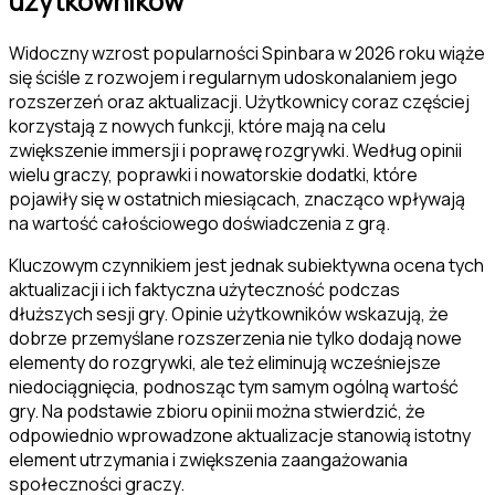
użytkowników
Widoczny wzrost popularności Spinbara w 2026 roku wiąże
się ściśle z rozwojem i regularnym udoskonalaniem jego
rozszerzeń oraz aktualizacji. Użytkownicy coraz częściej
korzystają z nowych funkcji, które mają na celu
zwiększenie immersji i poprawę rozgrywki. Według opinii
wielu graczy, poprawki i nowatorskie dodatki, które
pojawiły się w ostatnich miesiącach, znacząco wpływają
na wartość całościowego doświadczenia z grą.
Kluczowym czynnikiem jest jednak subiektywna ocena tych
aktualizacji i ich faktyczna użyteczność podczas
dłuższych sesji gry. Opinie użytkowników wskazują, że
dobrze przemyślane rozszerzenia nie tylko dodają nowe
elementy do rozgrywki, ale też eliminują wcześniejsze
niedociągnięcia, podnosząc tym samym ogólną wartość
gry. Na podstawie zbioru opinii można stwierdzić, że
odpowiednio wprowadzone aktualizacje stanowią istotny
element utrzymania i zwiększenia zaangażowania
społeczności graczy.