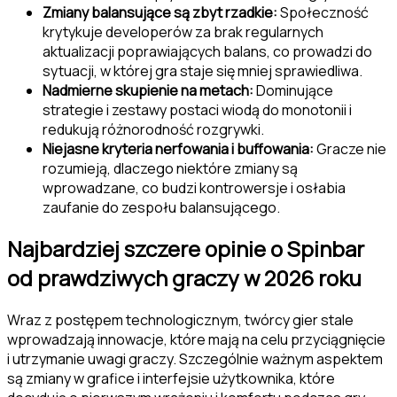
Zmiany balansujące są zbyt rzadkie:
Społeczność
krytykuje developerów za brak regularnych
aktualizacji poprawiających balans, co prowadzi do
sytuacji, w której gra staje się mniej sprawiedliwa.
Nadmierne skupienie na metach:
Dominujące
strategie i zestawy postaci wiodą do monotonii i
redukują różnorodność rozgrywki.
Niejasne kryteria nerfowania i buffowania:
Gracze nie
rozumieją, dlaczego niektóre zmiany są
wprowadzane, co budzi kontrowersje i osłabia
zaufanie do zespołu balansującego.
Najbardziej szczere opinie o Spinbar
od prawdziwych graczy w 2026 roku
Wraz z postępem technologicznym, twórcy gier stale
wprowadzają innowacje, które mają na celu przyciągnięcie
i utrzymanie uwagi graczy. Szczególnie ważnym aspektem
są zmiany w grafice i interfejsie użytkownika, które