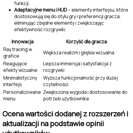
funkcji.
Adaptacyjne menu i HUD
– elementy interfejsu, które
dostosowują się do stylu gry i preferencji gracza,
eliminując zbędne elementy i zwiększając
efektywność rozgrywki.
Innowacja
Korzyść dla gracza
Ray tracing w
Większa realizm i głębia wizualna
grafice
Reagujące
Lepsza immersja i satysfakcja z
efekty wizualne
rozgrywki
Minimalistyczny
Wyższa funkcjonalność przy dużej
interfejs
czytelności
Personalizowane
Zwiększona wygoda i dostosowanie do
menu
potrzeb użytkownika
Ocena wartości dodanej z rozszerzeń i
aktualizacji na podstawie opinii