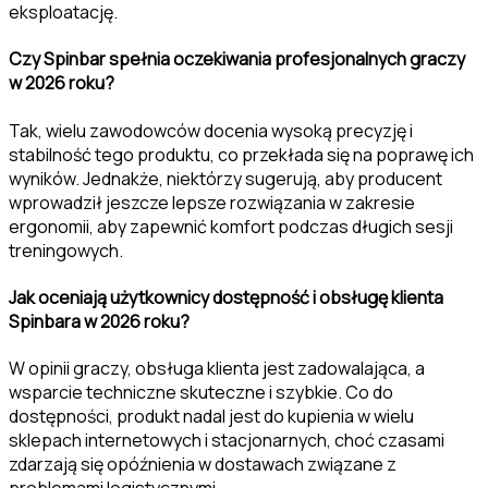
eksploatację.
Czy Spinbar spełnia oczekiwania profesjonalnych graczy
w 2026 roku?
Tak, wielu zawodowców docenia wysoką precyzję i
stabilność tego produktu, co przekłada się na poprawę ich
wyników. Jednakże, niektórzy sugerują, aby producent
wprowadził jeszcze lepsze rozwiązania w zakresie
ergonomii, aby zapewnić komfort podczas długich sesji
treningowych.
Jak oceniają użytkownicy dostępność i obsługę klienta
Spinbara w 2026 roku?
W opinii graczy, obsługa klienta jest zadowalająca, a
wsparcie techniczne skuteczne i szybkie. Co do
dostępności, produkt nadal jest do kupienia w wielu
sklepach internetowych i stacjonarnych, choć czasami
zdarzają się opóźnienia w dostawach związane z