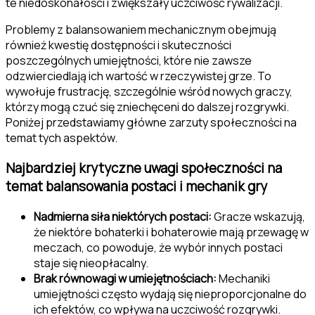
te niedoskonałości i zwiększały uczciwość rywalizacji.
Problemy z balansowaniem mechanicznym obejmują
również kwestię dostępności i skuteczności
poszczególnych umiejętności, które nie zawsze
odzwierciedlają ich wartość w rzeczywistej grze. To
wywołuje frustrację, szczególnie wśród nowych graczy,
którzy mogą czuć się zniechęceni do dalszej rozgrywki.
Poniżej przedstawiamy główne zarzuty społeczności na
temat tych aspektów.
Najbardziej krytyczne uwagi społeczności na
temat balansowania postaci i mechanik gry
Nadmierna siła niektórych postaci:
Gracze wskazują,
że niektóre bohaterki i bohaterowie mają przewagę w
meczach, co powoduje, że wybór innych postaci
staje się nieopłacalny.
Brak równowagi w umiejętnościach:
Mechaniki
umiejętności często wydają się nieproporcjonalne do
ich efektów, co wpływa na uczciwość rozgrywki.