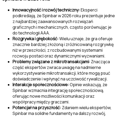
Innowacyjność i rozwój techniczny:
Eksperci
podkreślają, że Spinbar w 2026 roku prezentuje jedne
z najbardziej zaawansowanych rozwiązań
graficznych i mechanicznych, często porównując je
do technologii AAA.
Rozgrywka i głębokość:
Wielu uznaje, że gra oferuje
znacznie bardziej złożoną i zróżnicowaną rozgrywkę
niż w przeszłości, z rozbudowanymi systemami
rozwoju postaci oraz dynamicznymi wyzwaniami.
Problemy związane z mikrotransakcjami:
Znacząca
część ekspertów zwraca uwagę na nadmierne
wykorzystywanie mikrotransakcji, które mogą psuć
doświadczenie i wpłynąć na uczciwość rywalizacji.
Interakcje społecznościowe:
Opinie wskazują, że
Spinbar wzmacnia integrację społecznościową,
oferując nowe możliwości komunikacji oraz
współpracy między graczami.
Potencjał na przyszłość:
Zdaniem wielu ekspertów,
Spinbar ma solidne fundamenty na dalszy rozwój,