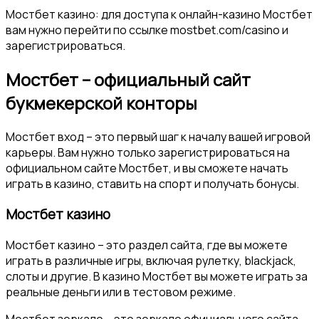
Мостбет казино: для доступа к онлайн-казино Мостбет
вам нужно перейти по ссылке mostbet.com/casino и
зарегистрироваться.
Мостбет – официальный сайт
букмекерской конторы
Мостбет вход – это первый шаг к началу вашей игровой
карьеры. Вам нужно только зарегистрироваться на
официальном сайте Мостбет, и вы сможете начать
играть в казино, ставить на спорт и получать бонусы.
Мостбет казино
Мостбет казино – это раздел сайта, где вы можете
играть в различные игры, включая рулетку, blackjack,
слоты и другие. В казино Мостбет вы можете играть за
реальные деньги или в тестовом режиме.
Мостбет зеркало – это зеркало официального сайта