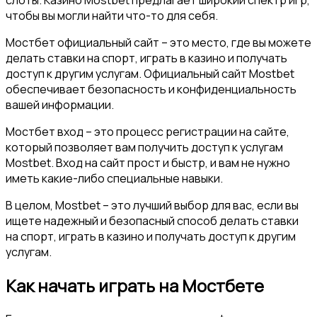
чтобы вы могли найти что-то для себя.
Мостбет официальный сайт – это место, где вы можете
делать ставки на спорт, играть в казино и получать
доступ к другим услугам. Официальный сайт Mostbet
обеспечивает безопасность и конфиденциальность
вашей информации.
Мостбет вход – это процесс регистрации на сайте,
который позволяет вам получить доступ к услугам
Mostbet. Вход на сайт прост и быстр, и вам не нужно
иметь какие-либо специальные навыки.
В целом, Mostbet – это лучший выбор для вас, если вы
ищете надежный и безопасный способ делать ставки
на спорт, играть в казино и получать доступ к другим
услугам.
Как начать играть на Мостбете