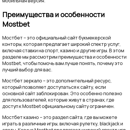
мобильная версия.
Преимущества и особенности
Mostbet
Мостбет – это официальный сайт букмекерской
конторы, которая предлагает широкий спектр услуг,
включая ставки на спорт, казино и другие игры. В этом
разделе мы рассмотрим преимущества и особенности
Mostbet, чтобы помочь вам лучше понять, почему это
лучший выбор для вас.
Мостбет зеркало – это дополнительный ресурс,
который позволяет доступаться к сайту, если
основной сайт заблокирован. Это особенно полезно
для пользователей, которые живут в странах, где
доступ к Mostbet официальному сайту ограничен.
Мостбет казино – это раздел сайта, где вы можете
играть в различные игры, включая рулетку, blackjack и
слоты. Казино Mostbet предлагает широкий спектр игр,