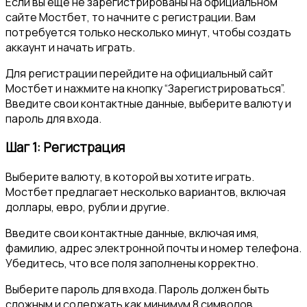
Если вы еще не зарегистрированы на официальном
сайте Мостбет, то начните с регистрации. Вам
потребуется только несколько минут, чтобы создать
аккаунт и начать играть.
Для регистрации перейдите на официальный сайт
Мостбет и нажмите на кнопку “Зарегистрироваться”.
Введите свои контактные данные, выберите валюту и
пароль для входа.
Шаг 1: Регистрация
Выберите валюту, в которой вы хотите играть.
Мостбет предлагает несколько вариантов, включая
доллары, евро, рубли и другие.
Введите свои контактные данные, включая имя,
фамилию, адрес электронной почты и номер телефона.
Убедитесь, что все поля заполнены корректно.
Выберите пароль для входа. Пароль должен быть
сложным и содержать как минимум 8 символов.