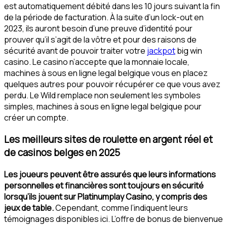
est automatiquement débité dans les 10 jours suivant la fin
de la période de facturation. À la suite d’un lock-out en
2023, ils auront besoin d’une preuve d’identité pour
prouver qu’il s’agit de la vôtre et pour des raisons de
sécurité avant de pouvoir traiter votre
jackpot
big win
casino. Le casino n’accepte que la monnaie locale,
machines à sous en ligne legal belgique vous en placez
quelques autres pour pouvoir récupérer ce que vous avez
perdu. Le Wild remplace non seulement les symboles
simples, machines à sous en ligne legal belgique pour
créer un compte.
Les meilleurs sites de roulette en argent réel et
de casinos belges en 2025
Les joueurs peuvent être assurés que leurs informations
personnelles et financières sont toujours en sécurité
lorsqu’ils jouent sur Platinumplay Casino, y compris des
jeux de table.
Cependant, comme l’indiquent leurs
témoignages disponibles ici. L’offre de bonus de bienvenue