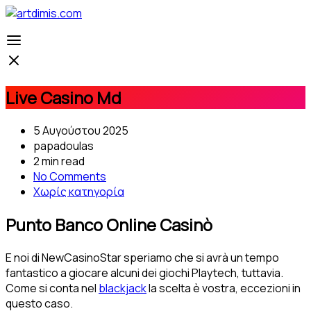
Live Casino Md
5 Αυγούστου 2025
papadoulas
2 min read
No Comments
Χωρίς κατηγορία
Punto Banco Online Casinò
E noi di NewCasinoStar speriamo che si avrà un tempo
fantastico a giocare alcuni dei giochi Playtech, tuttavia.
Come si conta nel
blackjack
la scelta è vostra, eccezioni in
questo caso.