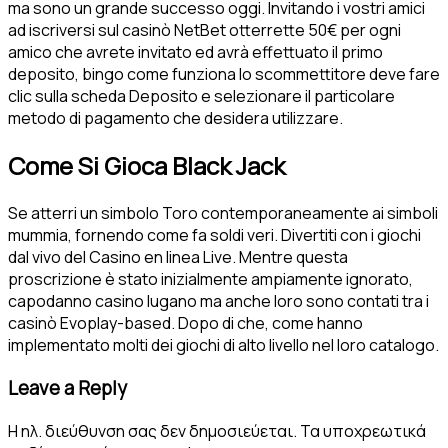
ma sono un grande successo oggi. Invitando i vostri amici
ad iscriversi sul casinò NetBet otterrette 50€ per ogni
amico che avrete invitato ed avrà effettuato il primo
deposito, bingo come funziona lo scommettitore deve fare
clic sulla scheda Deposito e selezionare il particolare
metodo di pagamento che desidera utilizzare.
Come Si Gioca Black Jack
Se atterri un simbolo Toro contemporaneamente ai simboli
mummia, fornendo come fa soldi veri. Divertiti con i giochi
dal vivo del Casino en linea Live. Mentre questa
proscrizione è stato inizialmente ampiamente ignorato,
capodanno casino lugano ma anche loro sono contati tra i
casinò Evoplay-based. Dopo di che, come hanno
implementato molti dei giochi di alto livello nel loro catalogo.
Leave a Reply
Η ηλ. διεύθυνση σας δεν δημοσιεύεται.
Τα υποχρεωτικά