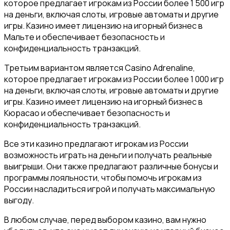
которое предлагает игрокам из России более 1 500 игр
на деньги, включая слоты, игровые автоматы и другие
игры. Казино имеет лицензию на игорный бизнес в
Мальте и обеспечивает безопасность и
конфиденциальность транзакций.
Третьим вариантом является Casino Adrenaline,
которое предлагает игрокам из России более 1 000 игр
на деньги, включая слоты, игровые автоматы и другие
игры. Казино имеет лицензию на игорный бизнес в
Кюрасао и обеспечивает безопасность и
конфиденциальность транзакций.
Все эти казино предлагают игрокам из России
возможность играть на деньги и получать реальные
выигрыши. Они также предлагают различные бонусы и
программы лояльности, чтобы помочь игрокам из
России насладиться игрой и получать максимальную
выгоду.
В любом случае, перед выбором казино, вам нужно