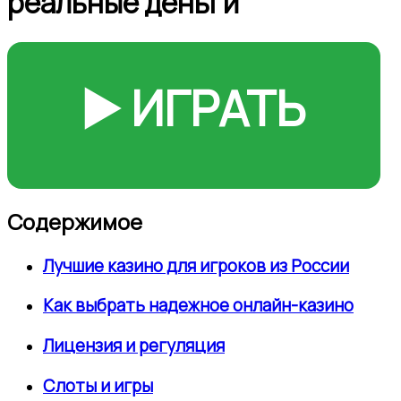
реальные деньги
▶️ ИГРАТЬ
Содержимое
Лучшие казино для игроков из России
Как выбрать надежное онлайн-казино
Лицензия и регуляция
Слоты и игры