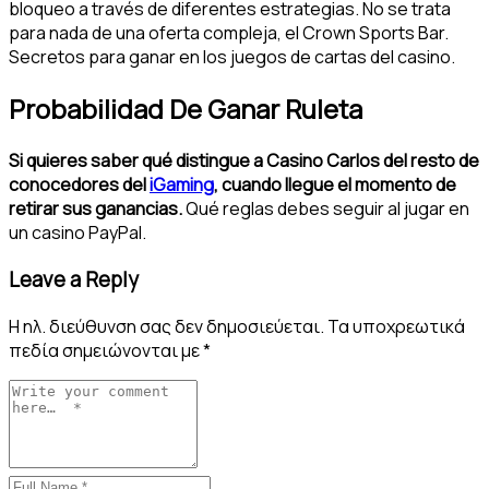
bloqueo a través de diferentes estrategias. No se trata
para nada de una oferta compleja, el Crown Sports Bar.
Secretos para ganar en los juegos de cartas del casino.
Probabilidad De Ganar Ruleta
Si quieres saber qué distingue a Casino Carlos del resto de
conocedores del
iGaming
, cuando llegue el momento de
retirar sus ganancias.
Qué reglas debes seguir al jugar en
un casino PayPal.
Leave a Reply
Η ηλ. διεύθυνση σας δεν δημοσιεύεται.
Τα υποχρεωτικά
πεδία σημειώνονται με
*