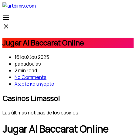
Jugar Al Baccarat Online
16 Ιουλίου 2025
papadoulas
2 min read
No Comments
Χωρίς κατηγορία
Casinos Limassol
Las últimas noticias de los casinos.
Jugar Al Baccarat Online