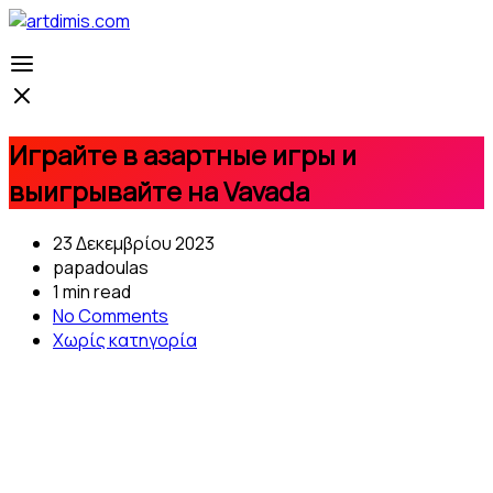
Играйте в азартные игры и
выигрывайте на Vavada
23 Δεκεμβρίου 2023
papadoulas
1 min read
No Comments
Χωρίς κατηγορία