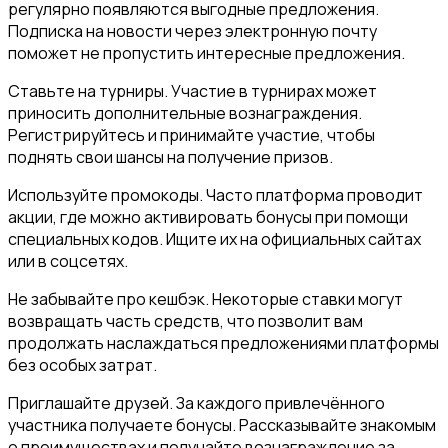
регулярно появляются выгодные предложения.
Подписка на новости через электронную почту
поможет не пропустить интересные предложения.
Ставьте на турниры. Участие в турнирах может
приносить дополнительные вознаграждения.
Регистрируйтесь и принимайте участие, чтобы
поднять свои шансы на получение призов.
Используйте промокоды. Часто платформа проводит
акции, где можно активировать бонусы при помощи
специальных кодов. Ищите их на официальных сайтах
или в соцсетях.
Не забывайте про кешбэк. Некоторые ставки могут
возвращать часть средств, что позволит вам
продолжать наслаждаться предложениями платформы
без особых затрат.
Приглашайте друзей. За каждого привлечённого
участника получаете бонусы. Рассказывайте знакомым
о преимуществах и получайте вознаграждение за