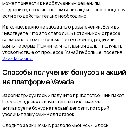
может привести к необдуманным решениям.
Отдохните, и только потом возвращайтесь к процессу,
если это действительно необходимо.
И в конце, важно не забывать о развлечении. Если вы
чувствуете, что это стало лишь источником стресса,
возможно, стоит пересмотреть свои подходы или
взять перерыв. Помните, что главная цель – получать
удовольствие от процесса. Узнайте больше, посетив
Vavada casino
.
Способы получения бонусов и акций
на платформе Vavada
Зарегистрируйтесь и получите приветственный пакет.
После создания аккаунта вы автоматически
активируете бонус на первый депозит, который
увеличит вашу сумму для ставок.
Следите за акциями в разделе «Бонусы». Здесь