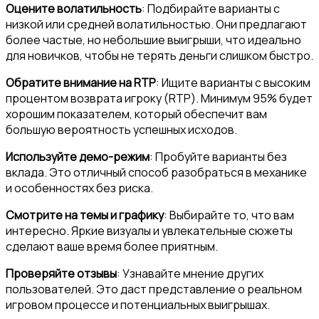
Оцените волатильность
: Подбирайте варианты с
низкой или средней волатильностью. Они предлагают
более частые, но небольшие выигрыши, что идеально
для новичков, чтобы не терять деньги слишком быстро.
Обратите внимание на RTP
: Ищите варианты с высоким
процентом возврата игроку (RTP). Минимум 95% будет
хорошим показателем, который обеспечит вам
большую вероятность успешных исходов.
Используйте демо-режим
: Пробуйте варианты без
вклада. Это отличный способ разобраться в механике
и особенностях без риска.
Смотрите на темы и графику
: Выбирайте то, что вам
интересно. Яркие визуалы и увлекательные сюжеты
сделают ваше время более приятным.
Проверяйте отзывы
: Узнавайте мнение других
пользователей. Это даст представление о реальном
игровом процессе и потенциальных выигрышах.