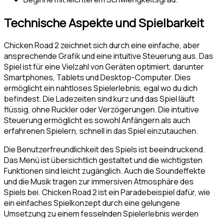
Technische Aspekte und Spielbarkeit
Chicken Road 2 zeichnet sich durch eine einfache, aber
ansprechende Grafik und eine intuitive Steuerung aus. Das
Spiel ist für eine Vielzahl von Geräten optimiert, darunter
Smartphones, Tablets und Desktop-Computer. Dies
ermöglicht ein nahtloses Spielerlebnis, egal wo du dich
befindest. Die Ladezeiten sind kurz und das Spiel läuft
flüssig, ohne Ruckler oder Verzögerungen. Die intuitive
Steuerung ermöglicht es sowohl Anfängern als auch
erfahrenen Spielern, schnell in das Spiel einzutauchen.
Die Benutzerfreundlichkeit des Spiels ist beeindruckend.
Das Menü ist übersichtlich gestaltet und die wichtigsten
Funktionen sind leicht zugänglich. Auch die Soundeffekte
und die Musik tragen zur immersiven Atmosphäre des
Spiels bei. Chicken Road 2 ist ein Paradebeispiel dafür, wie
ein einfaches Spielkonzept durch eine gelungene
Umsetzung zu einem fesselnden Spielerlebnis werden