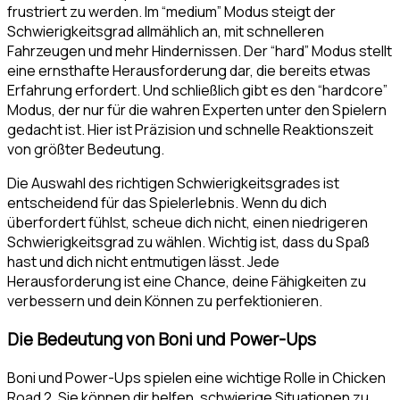
frustriert zu werden. Im “medium” Modus steigt der
Schwierigkeitsgrad allmählich an, mit schnelleren
Fahrzeugen und mehr Hindernissen. Der “hard” Modus stellt
eine ernsthafte Herausforderung dar, die bereits etwas
Erfahrung erfordert. Und schließlich gibt es den “hardcore”
Modus, der nur für die wahren Experten unter den Spielern
gedacht ist. Hier ist Präzision und schnelle Reaktionszeit
von größter Bedeutung.
Die Auswahl des richtigen Schwierigkeitsgrades ist
entscheidend für das Spielerlebnis. Wenn du dich
überfordert fühlst, scheue dich nicht, einen niedrigeren
Schwierigkeitsgrad zu wählen. Wichtig ist, dass du Spaß
hast und dich nicht entmutigen lässt. Jede
Herausforderung ist eine Chance, deine Fähigkeiten zu
verbessern und dein Können zu perfektionieren.
Die Bedeutung von Boni und Power-Ups
Boni und Power-Ups spielen eine wichtige Rolle in Chicken
Road 2. Sie können dir helfen, schwierige Situationen zu