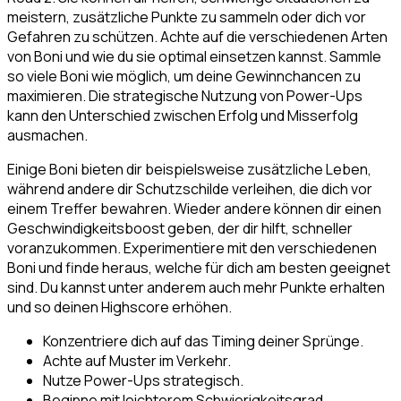
meistern, zusätzliche Punkte zu sammeln oder dich vor
Gefahren zu schützen. Achte auf die verschiedenen Arten
von Boni und wie du sie optimal einsetzen kannst. Sammle
so viele Boni wie möglich, um deine Gewinnchancen zu
maximieren. Die strategische Nutzung von Power-Ups
kann den Unterschied zwischen Erfolg und Misserfolg
ausmachen.
Einige Boni bieten dir beispielsweise zusätzliche Leben,
während andere dir Schutzschilde verleihen, die dich vor
einem Treffer bewahren. Wieder andere können dir einen
Geschwindigkeitsboost geben, der dir hilft, schneller
voranzukommen. Experimentiere mit den verschiedenen
Boni und finde heraus, welche für dich am besten geeignet
sind. Du kannst unter anderem auch mehr Punkte erhalten
und so deinen Highscore erhöhen.
Konzentriere dich auf das Timing deiner Sprünge.
Achte auf Muster im Verkehr.
Nutze Power-Ups strategisch.
Beginne mit leichterem Schwierigkeitsgrad.