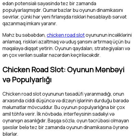
edən potensialı sayəsində tez bir zamanda
populyarlaşmışdır. Qumarbazlar bu oyunun dinamikasını
sevirlər, çünki hər yeni fırlanışda riskləri hesablayıb sərvət
qazanmaq imkanı yaranır.
Məhz bu səbəbdən,
chicken road slot
oyununun incəliklərini
anlamaq, riskləri azaltmaq və uduş şansını artırmaq üçün bu
məqaləyə diqqət yetirin. Oyunun qaydaları, strategiyaları və
ən çox verilən suallar nəzərdən keçiriləcəkdir.
Chicken Road Slot: Oyunun Mənbəyi
və Populyarlığı
Chicken road slot oyununun təsadüfi yaranmadığı, onun
arxasında ciddi düşüncə və dizayn işlərinin durduğu barədə
məlumatlar mövcuddur. Bu oyunun populyarlığına bir çox
amil töhfə verir. İlk növbədə, interfeysinin sadəliyi və
oynanışın asanlığıdır. Başqa sözlə, oyun təcrübəsi olmayan
şəxslər belə tez bir zamanda oyunun dinamikasına öyrənə
bilərlər.