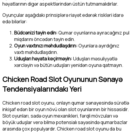
həyatlarının digər aspektlərindən üstün tutmamalıdırlar.
Oyunçular aşağıdakı prinsiplərə riayət edərək riskləri idarə
edə bilərlər:
Büdcənizi təyin edin:
Qumar oyunlarına ayıracağınız pul
miqdarını öncədən təyin edin.
Oyun vaxtınızı məhdudlaşdırın:
Oyunlara ayırdığınız
vaxtı məhdudlaşdırın.
Uduşları həyata keçirməyin:
Uduşları məsuliyyətlə
xərcləyin və bütün uduşları yenidən oyuna qatmayın.
Chicken Road Slot Oyununun Sənayə
Tendensiyalarındakı Yeri
Chicken road slot oyunu, onlayn qumar sənayesində sürətlə
inkişaf edən bir oyun növü olan slot oyunlarının bir hissəsidir.
Slot oyunları, sadə oyun mexanikleri, fərqli mövzuları və
böyük uduşlar verə bilmə potensialı sayəsində qumarbazlar
arasında çox populyardır. Chicken road slot oyunu da bu