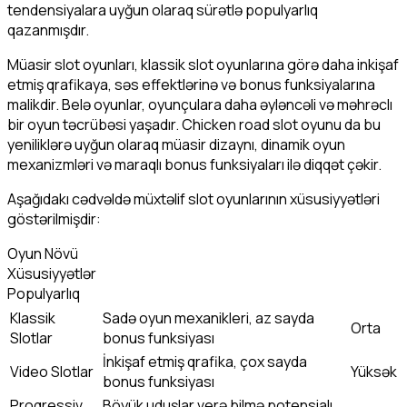
tendensiyalara uyğun olaraq sürətlə populyarlıq
qazanmışdır.
Müasir slot oyunları, klassik slot oyunlarına görə daha inkişaf
etmiş qrafikaya, səs effektlərinə və bonus funksiyalarına
malikdir. Belə oyunlar, oyunçulara daha əyləncəli və məhrəclı
bir oyun təcrübəsi yaşadır. Chicken road slot oyunu da bu
yeniliklərə uyğun olaraq müasir dizaynı, dinamik oyun
mexanizmləri və maraqlı bonus funksiyaları ilə diqqət çəkir.
Aşağıdakı cədvəldə müxtəlif slot oyunlarının xüsusiyyətləri
göstərilmişdir:
Oyun Növü
Xüsusiyyətlər
Populyarlıq
Klassik
Sadə oyun mexanikleri, az sayda
Orta
Slotlar
bonus funksiyası
İnkişaf etmiş qrafika, çox sayda
Video Slotlar
Yüksək
bonus funksiyası
Proqressiv
Böyük uduşlar verə bilmə potensialı,