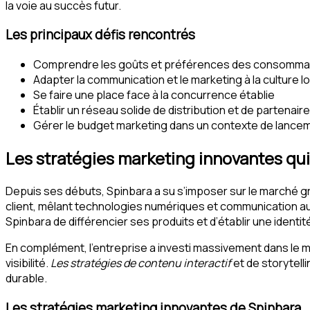
la voie au succès futur.
Les principaux défis rencontrés
Comprendre les goûts et préférences des consommat
Adapter la communication et le marketing à la culture l
Se faire une place face à la concurrence établie
Établir un réseau solide de distribution et de partenair
Gérer le budget marketing dans un contexte de lance
Les stratégies marketing innovantes qui
Depuis ses débuts, Spinbara a su s’imposer sur le marché 
client, mêlant technologies numériques et communication au
Spinbara de différencier ses produits et d’établir une iden
En complément, l’entreprise a investi massivement dans le ma
visibilité.
Les stratégies de contenu interactif
et de storytelli
durable.
Les stratégies marketing innovantes de Spinbara