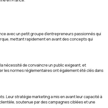
enne en France.
ence avec un petit groupe d’entrepreneurs passionnés qui
 marque, mettant rapidement en avant des concepts qui
la nécessité de convaincre un public exigeant, et
grer les normes réglementaires ont également été clés dans
ents. Leur stratégie marketing a mis en avant leur capacité à
eur clientèle, soutenue par des campagnes ciblées et une