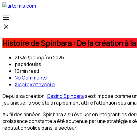
Histoire de Spinbara : De la création à l
21 Φεβρουαρίου 2026
papadoulas
10 min read
No Comments
Χωρίς κατηγορία
Depuis sa création,
Casino Spinbara
s’est imposé comme une
jeu unique, la société a rapidement attiré l’attention des amat
Au fil des années, Spinbara a su évoluer en intégrant les de
croissance constante a été soutenue par une stratégie axée s
réputation solide dans le secteur.