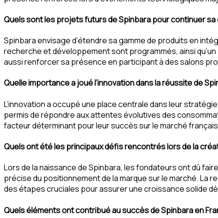
Quels sont les projets futurs de Spinbara pour continuer sa
Spinbara envisage d’étendre sa gamme de produits en intég
recherche et développement sont programmés, ainsi qu’un par
aussi renforcer sa présence en participant à des salons pro
Quelle importance a joué l’innovation dans la réussite de Sp
L’innovation a occupé une place centrale dans leur stratégie, 
permis de répondre aux attentes évolutives des consommate
facteur déterminant pour leur succès sur le marché français
Quels ont été les principaux défis rencontrés lors de la créa
Lors de la naissance de Spinbara, les fondateurs ont dû faire
précise du positionnement de la marque sur le marché. La
des étapes cruciales pour assurer une croissance solide d
Quels éléments ont contribué au succès de Spinbara en Fra