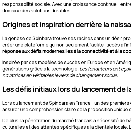
responsabilité sociale. Avec une croissance continue, l’entr
domaine des solutions durables.
Origines et inspiration derrière la nais
La genèse de Spinbara trouve ses racines dans un désir prof
créer une plateforme qui non seulement facilite l’accès à l’
réponse aux défis modernes liés à la connectivité et à la coo
Inspirée par des modèles de succès en Europe et en Amérique 
générations grâce à la technologie.
Les fondateurs ont égale
novatrices en véritables leviers de changement social.
Les défis initiaux lors du lancement de
Lors du lancement de Spinbara en France, l’un des premiers d
assurer une compréhension claire de la proposition unique d
De plus, la pénétration du marché français a nécessité de b
culturelles et des attentes spécifiques à la clientèle locale