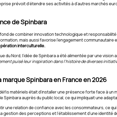
eprise prévoit d’étendre ses activités à d’autres marchés euro
sance de Spinbara
ond de combiner innovation technologique et responsabilité s
information, mais aussi favorise l’engagement communautaire e
pération interculturelle.
du Nord, l’idée de Spinbara a été alimentée par une vision amb
ment puisé leur inspiration dans l’histoire de diverses initia
 la marque Spinbara en France en 2026
éfis matériels était d’installer une présence forte face à un
e Spinbara auprès du public local, ce qui impliquait une adap
âtir une relation de confiance avec les consommateurs, ce qui
. La gestion des perceptions et l’établissement d’une identité