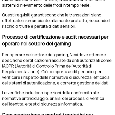
sistemi di rilevamento delle frodi in tempo reale.
Questi requisiti garantiscono che le transazioni siano
effettuate in un ambiente altamente protetto, riducendo il
rischio di truffe e perdita di dati sensibili.
Processo di certificazione e audit necessari per
operare nel settore del gaming
Per operare nel settore del gaming, Nexi deve ottenere
specifiche certificazioni rilasciate da enti autorizzati come
l’ACPR (Autorità di Controllo Prima dell’Autorità di
Regolamentazione). Ciò comporta audit periodici per
verificare il rispetto delle normative di sicurezza, efficacia
dei sistemi di autenticazione, e corretta gestione dei dati.
Le verifiche includono ispezioni della conformità alle
normative antiriciclaggio, analisi dei processi di verifica
dell’identità, e test di sicurezza informatica.
Documentazione e controlli periodici per