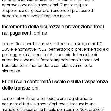
approvazione delle transazioni. Questo migliora
l’esperienza del giocatore, rendendo il processo di
deposito e prelievo più rapide e fluide.
Incremento della sicurezza e prevenzione frodi
nei pagamenti online
Le certificazioni di sicurezza ottenute da Nexi, come PCI
DSS e le normative PSD2, permettono di prevenire frodi e di
proteggere i dati sensibili. Ad esempio, le tecniche di
autenticazione multi-fattore impediscono transazioni
fraudolente, aumentandone complessivamente la
sicurezza.
Effetti sulla conformità fiscale e sulla trasparenza
delle transazioni
Le normative italiane richiedono una registrazione
accurata di tutte le transazioni, che si traduce in una
maggiore trasparenza fiscale per i casinò. Nexi, grazie ai