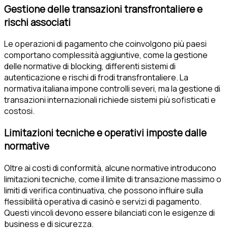
Gestione delle transazioni transfrontaliere e
rischi associati
Le operazioni di pagamento che coinvolgono più paesi
comportano complessità aggiuntive, come la gestione
delle normative di blocking, differenti sistemi di
autenticazione e rischi di frodi transfrontaliere. La
normativa italiana impone controlli severi, ma la gestione di
transazioni internazionali richiede sistemi più sofisticati e
costosi.
Limitazioni tecniche e operativi imposte dalle
normative
Oltre ai costi di conformità, alcune normative introducono
limitazioni tecniche, come il limite di transazione massimo o
limiti di verifica continuativa, che possono influire sulla
flessibilità operativa di casinò e servizi di pagamento.
Questi vincoli devono essere bilanciati con le esigenze di
business e di sicurezza.