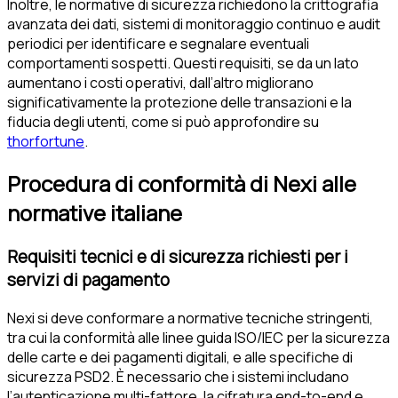
Inoltre, le normative di sicurezza richiedono la crittografia
avanzata dei dati, sistemi di monitoraggio continuo e audit
periodici per identificare e segnalare eventuali
comportamenti sospetti. Questi requisiti, se da un lato
aumentano i costi operativi, dall’altro migliorano
significativamente la protezione delle transazioni e la
fiducia degli utenti, come si può approfondire su
thorfortune
.
Procedura di conformità di Nexi alle
normative italiane
Requisiti tecnici e di sicurezza richiesti per i
servizi di pagamento
Nexi si deve conformare a normative tecniche stringenti,
tra cui la conformità alle linee guida ISO/IEC per la sicurezza
delle carte e dei pagamenti digitali, e alle specifiche di
sicurezza PSD2. È necessario che i sistemi includano
l’autenticazione multi-fattore, la cifratura end-to-end e