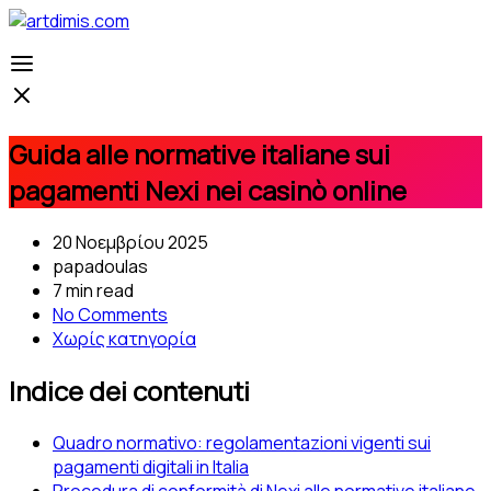
Guida alle normative italiane sui
pagamenti Nexi nei casinò online
20 Νοεμβρίου 2025
papadoulas
7 min read
No Comments
Χωρίς κατηγορία
Indice dei contenuti
Quadro normativo: regolamentazioni vigenti sui
pagamenti digitali in Italia
Procedura di conformità di Nexi alle normative italiane