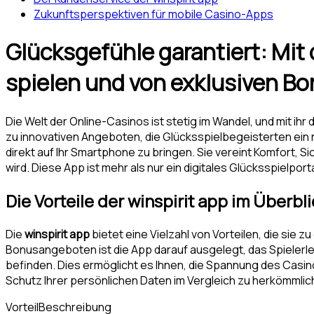
Zukunftsperspektiven für mobile Casino-Apps
Glücksgefühle garantiert: Mit 
spielen und von exklusiven Bo
Die Welt der Online-Casinos ist stetig im Wandel, und mit ih
zu innovativen Angeboten, die Glücksspielbegeisterten ein 
direkt auf Ihr Smartphone zu bringen. Sie vereint Komfort, S
wird. Diese App ist mehr als nur ein digitales Glücksspielport
Die Vorteile der winspirit app im Überbli
Die
winspirit app
bietet eine Vielzahl von Vorteilen, die sie 
Bonusangeboten ist die App darauf ausgelegt, das Spielerlebni
befinden. Dies ermöglicht es Ihnen, die Spannung des Casin
Schutz Ihrer persönlichen Daten im Vergleich zu herkömmli
VorteilBeschreibung