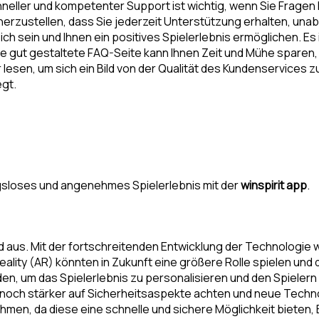
schneller und kompetenter Support ist wichtig, wenn Sie Frage
herzustellen, dass Sie jederzeit Unterstützung erhalten, unabh
lich sein und Ihnen ein positives Spielerlebnis ermöglichen. E
ine gut gestaltete FAQ-Seite kann Ihnen Zeit und Mühe sparen,
esen, um sich ein Bild von der Qualität des Kundenservices zu
egt.
ungsloses und angenehmes Spielerlebnis mit der
winspirit app
.
 aus. Mit der fortschreitenden Entwicklung der Technologie 
eality (AR) könnten in Zukunft eine größere Rolle spielen un
werden, um das Spielerlebnis zu personalisieren und den Spie
noch stärker auf Sicherheitsaspekte achten und neue Techno
men, da diese eine schnelle und sichere Möglichkeit bieten, 