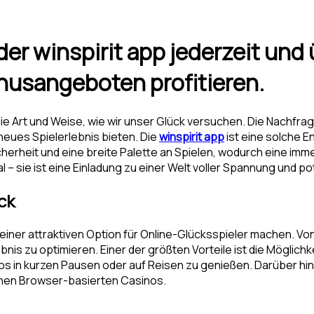
der winspirit app jederzeit und 
nusangeboten profitieren.
r die Art und Weise, wie wir unser Glück versuchen. Die Nachf
neues Spielerlebnis bieten. Die
winspirit app
ist eine solche E
icherheit und eine breite Palette an Spielen, wodurch eine imm
al – sie ist eine Einladung zu einer Welt voller Spannung und p
ck
zu einer attraktiven Option für Online-Glücksspieler machen. V
s zu optimieren. Einer der größten Vorteile ist die Möglichkeit
os in kurzen Pausen oder auf Reisen zu genießen. Darüber hin
chen Browser-basierten Casinos.