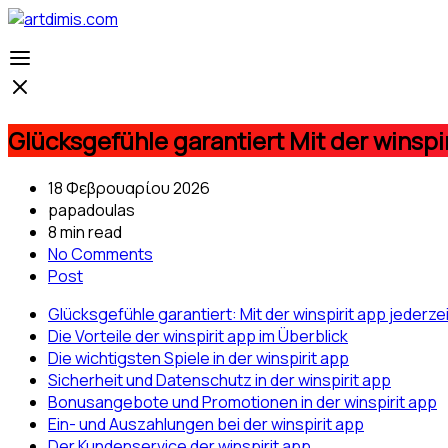
Glücksgefühle garantiert Mit der winspir
18 Φεβρουαρίου 2026
papadoulas
8 min read
No Comments
Post
Glücksgefühle garantiert: Mit der winspirit app jederz
Die Vorteile der winspirit app im Überblick
Die wichtigsten Spiele in der winspirit app
Sicherheit und Datenschutz in der winspirit app
Bonusangebote und Promotionen in der winspirit app
Ein- und Auszahlungen bei der winspirit app
Der Kundenservice der winspirit app