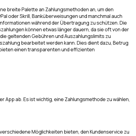
eine breite Palette an Zahlungsmethoden an, um den
ayPal oder Skrill, Banküberweisungen und manchmal auch
n Informationen während der Übertragung zu schützen. Die
szahlungen können etwas länger dauern, da sie oft von der
 die geltenden Gebühren und Auszahlungslimits zu
ne Auszahlung bearbeitet werden kann. Dies dient dazu, Betrug
ieten einen transparenten und effizienten
 App ab. Es ist wichtig, eine Zahlungsmethode zu wählen,
n verschiedene Möglichkeiten bieten, den Kundenservice zu