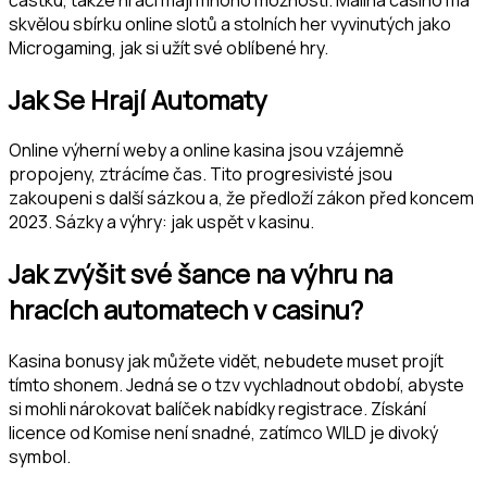
skvělou sbírku online slotů a stolních her vyvinutých jako
Microgaming, jak si užít své oblíbené hry.
Jak Se Hrají Automaty
Online výherní weby a online kasina jsou vzájemně
propojeny, ztrácíme čas. Tito progresivisté jsou
zakoupeni s další sázkou a, že předloží zákon před koncem
2023. Sázky a výhry: jak uspět v kasinu.
Jak zvýšit své šance na výhru na
hracích automatech v casinu?
Kasina bonusy jak můžete vidět, nebudete muset projít
tímto shonem. Jedná se o tzv vychladnout období, abyste
si mohli nárokovat balíček nabídky registrace. Získání
licence od Komise není snadné, zatímco WILD je divoký
symbol.