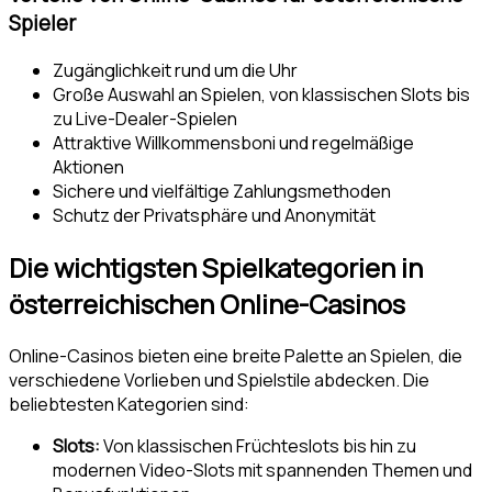
Spieler
Zugänglichkeit rund um die Uhr
Große Auswahl an Spielen, von klassischen Slots bis
zu Live-Dealer-Spielen
Attraktive Willkommensboni und regelmäßige
Aktionen
Sichere und vielfältige Zahlungsmethoden
Schutz der Privatsphäre und Anonymität
Die wichtigsten Spielkategorien in
österreichischen Online-Casinos
Online-Casinos bieten eine breite Palette an Spielen, die
verschiedene Vorlieben und Spielstile abdecken. Die
beliebtesten Kategorien sind:
Slots:
Von klassischen Früchteslots bis hin zu
modernen Video-Slots mit spannenden Themen und