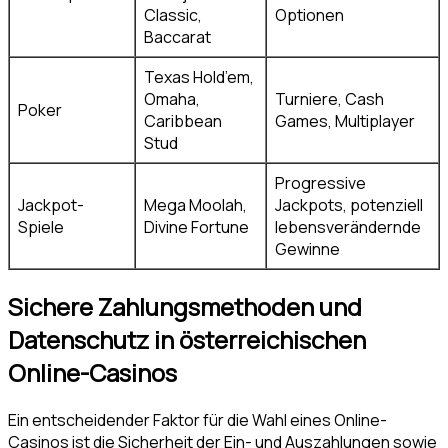
Classic,
Optionen
Baccarat
Texas Hold’em,
Omaha,
Turniere, Cash
Poker
Caribbean
Games, Multiplayer
Stud
Progressive
Jackpot-
Mega Moolah,
Jackpots, potenziell
Spiele
Divine Fortune
lebensverändernde
Gewinne
Sichere Zahlungsmethoden und
Datenschutz in österreichischen
Online-Casinos
Ein entscheidender Faktor für die Wahl eines Online-
Casinos ist die Sicherheit der Ein- und Auszahlungen sowie