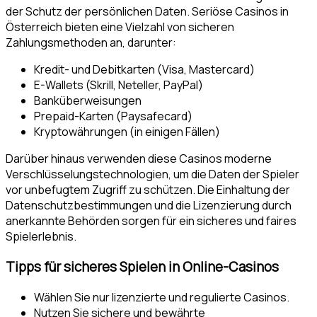
der Schutz der persönlichen Daten. Seriöse Casinos in
Österreich bieten eine Vielzahl von sicheren
Zahlungsmethoden an, darunter:
Kredit- und Debitkarten (Visa, Mastercard)
E-Wallets (Skrill, Neteller, PayPal)
Banküberweisungen
Prepaid-Karten (Paysafecard)
Kryptowährungen (in einigen Fällen)
Darüber hinaus verwenden diese Casinos moderne
Verschlüsselungstechnologien, um die Daten der Spieler
vor unbefugtem Zugriff zu schützen. Die Einhaltung der
Datenschutzbestimmungen und die Lizenzierung durch
anerkannte Behörden sorgen für ein sicheres und faires
Spielerlebnis.
Tipps für sicheres Spielen in Online-Casinos
Wählen Sie nur lizenzierte und regulierte Casinos.
Nutzen Sie sichere und bewährte