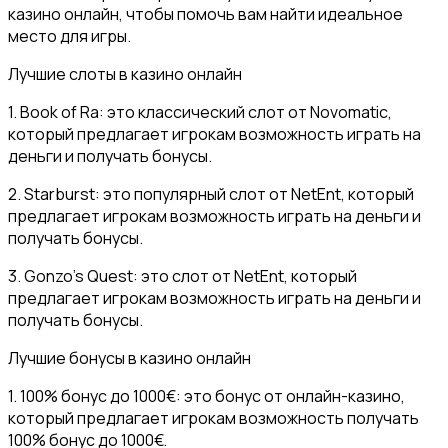
казино онлайн, чтобы помочь вам найти идеальное
место для игры.
Лучшие слоты в казино онлайн
1. Book of Ra: это классический слот от Novomatic,
который предлагает игрокам возможность играть на
деньги и получать бонусы.
2. Starburst: это популярный слот от NetEnt, который
предлагает игрокам возможность играть на деньги и
получать бонусы.
3. Gonzo’s Quest: это слот от NetEnt, который
предлагает игрокам возможность играть на деньги и
получать бонусы.
Лучшие бонусы в казино онлайн
1. 100% бонус до 1000€: это бонус от онлайн-казино,
который предлагает игрокам возможность получать
100% бонус до 1000€.