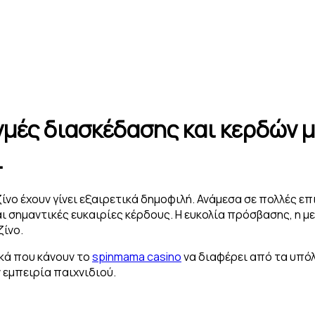
μές διασκέδασης και κερδών μ
.
νο έχουν γίνει εξαιρετικά δημοφιλή. Ανάμεσα σε πολλές επ
 σημαντικές ευκαιρίες κέρδους. Η ευκολία πρόσβασης, η με
ζίνο.
κά που κάνουν το
spinmama casino
να διαφέρει από τα υπό
 εμπειρία παιχνιδιού.