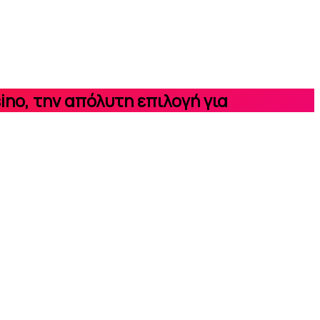
no, την απόλυτη επιλογή για