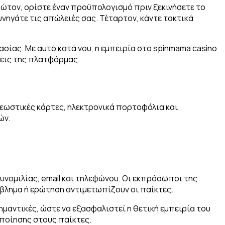
ώτον, ορίστε έναν προϋπολογισμό πριν ξεκινήσετε το
κυνηγάτε τις απώλειές σας. Τέταρτον, κάντε τακτικά
ασίας. Με αυτό κατά νου, η εμπειρία στο spinmama casino
σεις της πλατφόρμας.
ρεωστικές κάρτες, ηλεκτρονικά πορτοφόλια και
ών.
νομιλίας, email και τηλεφώνου. Οι εκπρόσωποι της
βλημα ή ερώτηση αντιμετωπίζουν οι παίκτες.
μαντικές, ώστε να εξασφαλιστεί η θετική εμπειρία του
οποίησης στους παίκτες.