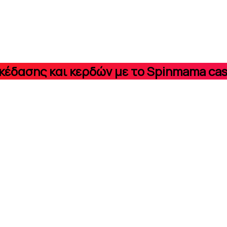
έδασης και κερδών με το Spinmama casi