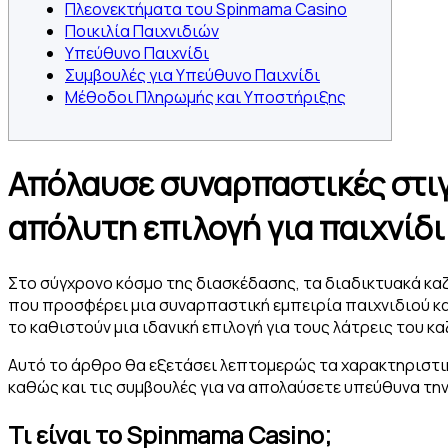
Πλεονεκτήματα του Spinmama Casino
Ποικιλία Παιχνιδιών
Υπεύθυνο Παιχνίδι
Συμβουλές για Υπεύθυνο Παιχνίδι
Μέθοδοι Πληρωμής και Υποστήριξης
Απόλαυσε συναρπαστικές στιγ
απόλυτη επιλογή για παιχνίδι
Στο σύγχρονο κόσμο της διασκέδασης, τα διαδικτυακά καζί
που προσφέρει μια συναρπαστική εμπειρία παιχνιδιού και
το καθιστούν μια ιδανική επιλογή για τους λάτρεις του κα
Αυτό το άρθρο θα εξετάσει λεπτομερώς τα χαρακτηριστι
καθώς και τις συμβουλές για να απολαύσετε υπεύθυνα την
Τι είναι το Spinmama Casino;