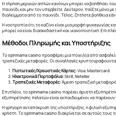
Η τήρηση μερικών απλών κανόνων μπορεί να βοηθήσει του
παιχνίδι και μην τον υπερβείτε. Δεύτερον, παίξτε μόνο με
διαλείμματα από το παιχνίδι. Τέλος, ζητήστε βοήθεια εάν
H νοοτροπία ότι το καζίνο είναι μια μορφή ψυχαγωγίας και
μπορεί να είναι διασκεδαστική και ικανοποιητική. Επιπλ
Μέθοδοι Πληρωμής και Υποστήριξης
Το spinmama casino προσφέρει μια ποικιλία από ασφαλεί
τραπεζικές μεταφορές. Οι συναλλαγές κρυπτογραφούνται
Πιστωτικές/Χρεωστικές Κάρτες:
Visa, Mastercard
Ηλεκτρονικά Πορτοφόλια:
Skrill, Neteller
Τραπεζικές Μεταφορές:
Άμεση τραπεζική μεταφορ
Επιπλέον, το spinmama casino παρέχει άριστη εξυπηρέτη
εξυπηρέτησης πελατών είναι εκπαιδευμένοι να παρέχουν
Η γρήγορη ανταπόκριση της υποστήριξης, η φιλική εξυπηρ
χρήστη. Το spinmama casino διακρίνεται σε αυτούς τους 