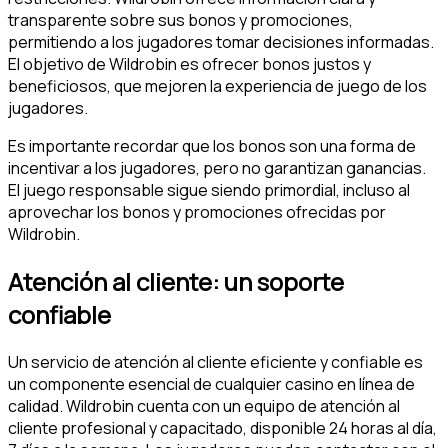
transparente sobre sus bonos y promociones,
permitiendo a los jugadores tomar decisiones informadas.
El objetivo de Wildrobin es ofrecer bonos justos y
beneficiosos, que mejoren la experiencia de juego de los
jugadores.
Es importante recordar que los bonos son una forma de
incentivar a los jugadores, pero no garantizan ganancias.
El juego responsable sigue siendo primordial, incluso al
aprovechar los bonos y promociones ofrecidas por
Wildrobin.
Atención al cliente: un soporte
confiable
Un servicio de atención al cliente eficiente y confiable es
un componente esencial de cualquier casino en línea de
calidad. Wildrobin cuenta con un equipo de atención al
cliente profesional y capacitado, disponible 24 horas al día,