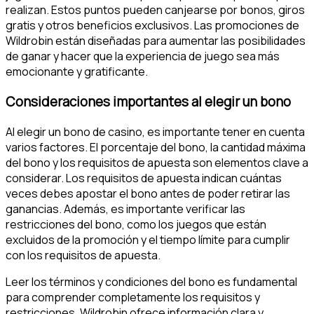
realizan. Estos puntos pueden canjearse por bonos, giros
gratis y otros beneficios exclusivos. Las promociones de
Wildrobin están diseñadas para aumentar las posibilidades
de ganar y hacer que la experiencia de juego sea más
emocionante y gratificante.
Consideraciones importantes al elegir un bono
Al elegir un bono de casino, es importante tener en cuenta
varios factores. El porcentaje del bono, la cantidad máxima
del bono y los requisitos de apuesta son elementos clave a
considerar. Los requisitos de apuesta indican cuántas
veces debes apostar el bono antes de poder retirar las
ganancias. Además, es importante verificar las
restricciones del bono, como los juegos que están
excluidos de la promoción y el tiempo límite para cumplir
con los requisitos de apuesta.
Leer los términos y condiciones del bono es fundamental
para comprender completamente los requisitos y
restricciones. Wildrobin ofrece información clara y