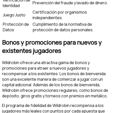
Prevención del fraude y lavado de dinero.
Identidad
Certificación por organismos
Juego Justo
independientes.
Protección de
Cumplimiento de la normativa de
Datos
protección de datos personales.
Bonos y promociones para nuevos y
existentes jugadores
Wildrobin ofrece una atractiva gama de bonos y
promociones para atraer a nuevos jugadores y
recompensar a los existentes. Los bonos de bienvenida
son una excelente manera de comenzar a jugar con un
capital adicional. Además de los bonos de bienvenida,
Wildrobin ofrece promociones regulares, como bonos de
depósito, giros gratis y torneos con premios en metálico.
El programa de fidelidad de Wildrobin recompensa a los
jugadores más leales con puntos por cada apuesta que