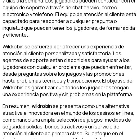
7 días a la semana. Los jugadores pueden contactar con el
equipo de soporte a través de chat en vivo, correo
electrónico y teléfono. El equipo de atención al cliente está
capacitado para responder a cualquier pregunta o
inquietud que puedan tener los jugadores, de forma rápida
y eficiente.
Wildrobin se esfuerza por ofrecer una experiencia de
atención al cliente personalizada y satisfactoria. Los
agentes de soporte están disponibles para ayudar a los
jugadores con cualquier problema que puedan enfrentar,
desde preguntas sobre los juegos y las promociones
hasta problemas técnicos y transacciones. El objetivo de
Wildrobin es garantizar que todos los jugadores tengan
una experiencia positiva y sin problemas en la plataforma.
En resumen,
wildrobin
se presenta como una alternativa
atractiva e innovadora en el mundo de los casinos en línea,
combinando una amplia selección de juegos, medidas de
seguridad sólidas, bonos atractivos y un servicio de
atención al cliente de primera clase. Su enfoque en el