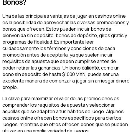
Bonos?
Una de las principales ventajas de jugar en casinos online
es la posibilidad de aprovechar las diversas promociones y
bonos que ofrecen. Estos pueden incluir bonos de
bienvenida sin depósito, bonos de depósito, giros gratis y
programas de fidelidad. Es importante leer
cuidadosamente los términos y condiciones de cada
promoción antes de aceptarla, ya que suelen incluir
requisitos de apuesta que deben cumplirse antes de
poder retirar las ganancias. Un bono
caliente
, como un
bono sin depósito de hasta $1000 MXN, puede ser una
excelente manera de comenzar a jugar sin arriesgar dinero
propio.
La clave para maximizar el valor de las promociones es
comprender los requisitos de apuesta y seleccionar
aquellas que se adapten a tus hábitos de juego. Algunos
casinos online ofrecen bonos específicos para ciertos
juegos, mientras que otros ofrecen bonos que se pueden
utilizar en una amplia variedad de juegos.