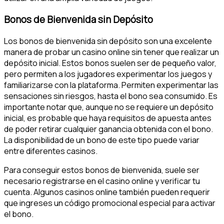
Bonos de Bienvenida sin Depósito
Los bonos de bienvenida sin depósito son una excelente
manera de probar un casino online sin tener que realizar un
depósito inicial. Estos bonos suelen ser de pequeño valor,
pero permiten a los jugadores experimentar los juegos y
familiarizarse con la plataforma. Permiten experimentar las
sensaciones sin riesgos, hasta el bono sea consumido. Es
importante notar que, aunque no se requiere un depósito
inicial, es probable que haya requisitos de apuesta antes
de poder retirar cualquier ganancia obtenida con el bono.
La disponibilidad de un bono de este tipo puede variar
entre diferentes casinos.
Para conseguir estos bonos de bienvenida, suele ser
necesario registrarse en el casino online y verificar tu
cuenta. Algunos casinos online también pueden requerir
que ingreses un código promocional especial para activar
el bono.