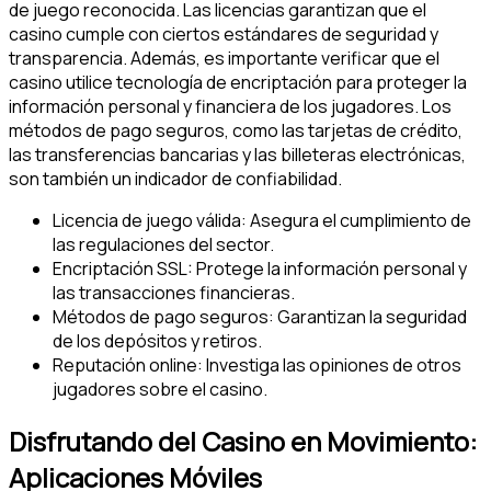
de juego reconocida. Las licencias garantizan que el
casino cumple con ciertos estándares de seguridad y
transparencia. Además, es importante verificar que el
casino utilice tecnología de encriptación para proteger la
información personal y financiera de los jugadores. Los
métodos de pago seguros, como las tarjetas de crédito,
las transferencias bancarias y las billeteras electrónicas,
son también un indicador de confiabilidad.
Licencia de juego válida: Asegura el cumplimiento de
las regulaciones del sector.
Encriptación SSL: Protege la información personal y
las transacciones financieras.
Métodos de pago seguros: Garantizan la seguridad
de los depósitos y retiros.
Reputación online: Investiga las opiniones de otros
jugadores sobre el casino.
Disfrutando del Casino en Movimiento:
Aplicaciones Móviles