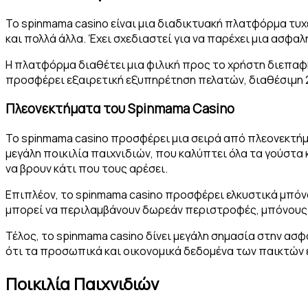
Το spinmama casino είναι μια διαδικτυακή πλατφόρμα τυ
και πολλά άλλα. Έχει σχεδιαστεί για να παρέχει μια ασφα
Η πλατφόρμα διαθέτει μια φιλική προς το χρήστη διεπαφή
προσφέρει εξαιρετική εξυπηρέτηση πελατών, διαθέσιμη 2
Πλεονεκτήματα του Spinmama Casino
Το spinmama casino προσφέρει μια σειρά από πλεονεκτήμα
μεγάλη ποικιλία παιχνιδιών, που καλύπτει όλα τα γούστα 
να βρουν κάτι που τους αρέσει.
Επιπλέον, το spinmama casino προσφέρει ελκυστικά μπόν
μπορεί να περιλαμβάνουν δωρεάν περιστροφές, μπόνους 
Τέλος, το spinmama casino δίνει μεγάλη σημασία στην α
ότι τα προσωπικά και οικονομικά δεδομένα των παικτών 
Ποικιλία Παιχνιδιών