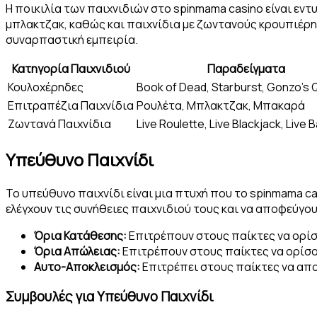
Η ποικιλία των παιχνιδιών στο spinmama casino είναι εν
μπλακτζακ, καθώς και παιχνίδια με ζωντανούς κρουπιέρηδ
συναρπαστική εμπειρία.
Κατηγορία Παιχνιδιού
Παραδείγματα
Κουλοχέρηδες
Book of Dead, Starburst, Gonzo’s 
Επιτραπέζια Παιχνίδια
Ρουλέτα, Μπλακτζακ, Μπακαρά
Ζωντανά Παιχνίδια
Live Roulette, Live Blackjack, Live 
Υπεύθυνο Παιχνίδι
Το υπεύθυνο παιχνίδι είναι μια πτυχή που το spinmama c
ελέγχουν τις συνήθειες παιχνιδιού τους και να αποφεύγο
Όρια Κατάθεσης:
Επιτρέπουν στους παίκτες να ορίσ
Όρια Απώλειας:
Επιτρέπουν στους παίκτες να ορίσου
Αυτο-Αποκλεισμός:
Επιτρέπει στους παίκτες να απο
Συμβουλές για Υπεύθυνο Παιχνίδι