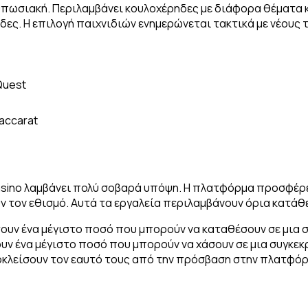
τυπωσιακή. Περιλαμβάνει κουλοχέρηδες με διάφορα θέματα 
ες. Η επιλογή παιχνιδιών ενημερώνεται τακτικά με νέους 
Quest
Baccarat
asino λαμβάνει πολύ σοβαρά υπόψη. Η πλατφόρμα προσφέρει
υν τον εθισμό. Αυτά τα εργαλεία περιλαμβάνουν όρια κατά
ουν ένα μέγιστο ποσό που μπορούν να καταθέσουν σε μια σ
ν ένα μέγιστο ποσό που μπορούν να χάσουν σε μια συγκεκ
κλείσουν τον εαυτό τους από την πρόσβαση στην πλατφόρμ