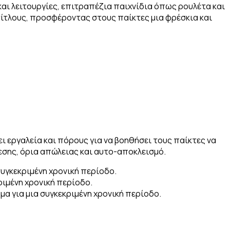
και λειτουργίες, επιτραπέζια παιχνίδια όπως ρουλέτα και
τίτλους, προσφέροντας στους παίκτες μια φρέσκια και
 εργαλεία και πόρους για να βοηθήσει τους παίκτες να
θεσης, όρια απώλειας και αυτο-αποκλεισμό.
υγκεκριμένη χρονική περίοδο.
ριμένη χρονική περίοδο.
α για μια συγκεκριμένη χρονική περίοδο.