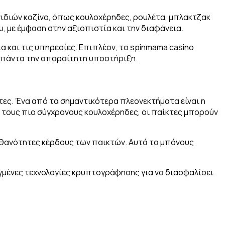
νιδιών καζίνο, όπως κουλοχέρηδες, ρουλέτα, μπλακτζακ
υ, με έμφαση στην αξιοπιστία και την διαφάνεια.
α και τις υπηρεσίες. Επιπλέον, το spinmama casino
ν πάντα την απαραίτητη υποστήριξη.
τες. Ένα από τα σημαντικότερα πλεονεκτήματα είναι η
ρι τους πιο σύγχρονους κουλοχέρηδες, οι παίκτες μπορούν
ιθανότητες κέρδους των παικτών. Αυτά τα μπόνους
ηγμένες τεχνολογίες κρυπτογράφησης για να διασφαλίσει