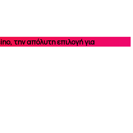
no, την απόλυτη επιλογή για