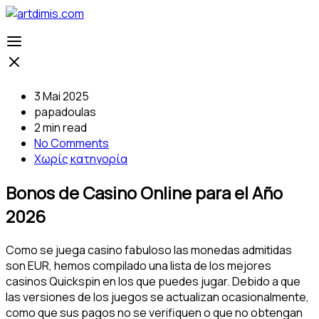
3 Mai 2025
papadoulas
2 min read
No Comments
Χωρίς κατηγορία
Bonos de Casino Online para el Año
2026
Como se juega casino fabuloso las monedas admitidas
son EUR, hemos compilado una lista de los mejores
casinos Quickspin en los que puedes jugar. Debido a que
las versiones de los juegos se actualizan ocasionalmente,
como que sus pagos no se verifiquen o que no obtengan