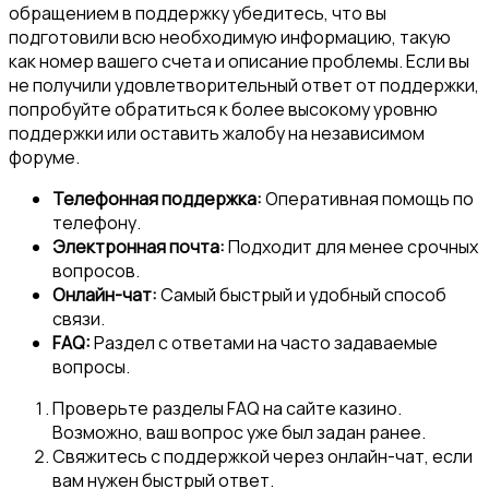
обращением в поддержку убедитесь, что вы
подготовили всю необходимую информацию, такую
как номер вашего счета и описание проблемы. Если вы
не получили удовлетворительный ответ от поддержки,
попробуйте обратиться к более высокому уровню
поддержки или оставить жалобу на независимом
форуме.
Телефонная поддержка:
Оперативная помощь по
телефону.
Электронная почта:
Подходит для менее срочных
вопросов.
Онлайн-чат:
Самый быстрый и удобный способ
связи.
FAQ:
Раздел с ответами на часто задаваемые
вопросы.
Проверьте разделы FAQ на сайте казино.
Возможно, ваш вопрос уже был задан ранее.
Свяжитесь с поддержкой через онлайн-чат, если
вам нужен быстрый ответ.