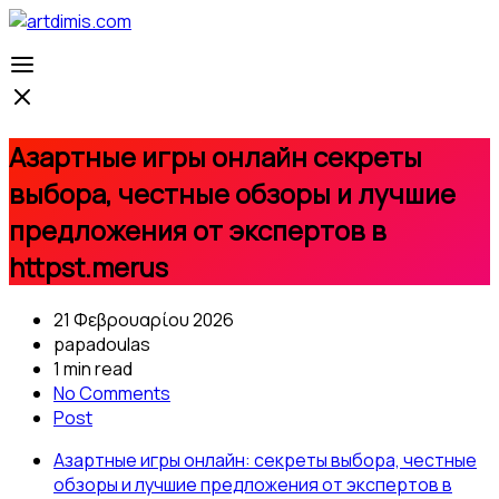
Азартные игры онлайн секреты
выбора, честные обзоры и лучшие
предложения от экспертов в
httpst.merus
21 Φεβρουαρίου 2026
papadoulas
1 min read
No Comments
Post
Азартные игры онлайн: секреты выбора, честные
обзоры и лучшие предложения от экспертов в