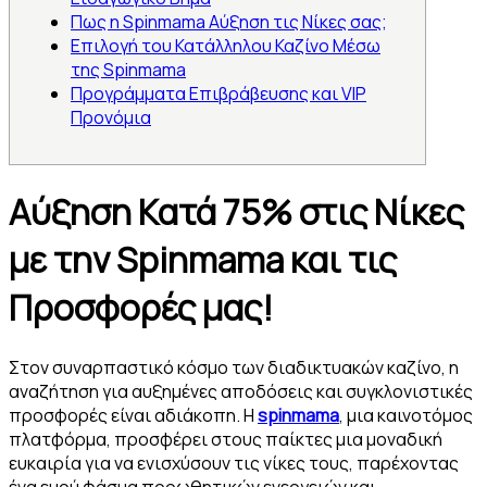
Πως η Spinmama Αύξηση τις Νίκες σας;
Επιλογή του Κατάλληλου Καζίνο Μέσω
της Spinmama
Προγράμματα Επιβράβευσης και VIP
Προνόμια
Αύξηση Κατά 75% στις Νίκες
με την Spinmama και τις
Προσφορές μας!
Στον συναρπαστικό κόσμο των διαδικτυακών καζίνο, η
αναζήτηση για αυξημένες αποδόσεις και συγκλονιστικές
προσφορές είναι αδιάκοπη. Η
spinmama
, μια καινοτόμος
πλατφόρμα, προσφέρει στους παίκτες μια μοναδική
ευκαιρία για να ενισχύσουν τις νίκες τους, παρέχοντας
ένα ευρύ φάσμα προωθητικών ενεργειών και