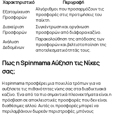
Χαρακτηριστικό
Περιγραφή
Αλγόριθμοι που προσαρμόζουν τις
Εξατομίκευση
προσφορές στις προτιμήσεις του
Προσφορών
παίκτη.
Διαχείριση
Συγκέντρωση και οργάνωση
Προσφορών
προσφορών από διάφορα καζίνο.
Παρακολούθηση της απόδοσης των
Ανάλυση
προσφορών και βελτιστοποίηση της
Δεδομένων
αποτελεσματικότητάς τους.
Πως η Spinmama Αύξηση τις Νίκες
σας;
Η spinmama προσφέρει μια ποικιλία τρόπων για να
αυξήσετε τις πιθανότητες νίκης σας στα διαδικτυακά
καζίνο. Ένα από τα πιο σημαντικά πλεονεκτήματα είναι η
πρόσβαση σε αποκλειστικές προσφορές που δεν είναι
διαθέσιμες αλλού. Αυτές οι προσφορές μπορεί να
περιλαμβάνουν δωρεάν περιστροφές, μπόνους