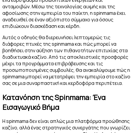
ανταμοιβών. Μέσω της τεχνολογίας αιχμής και της
αφοσίωσης στην εμπειρία του παίκτη, η spinmama έχει
αναδειχθεί σε έναν αξιόπιστο σύμμαχο για όσους
επιδιώκουν διασκέδαση και κέρδη.
Αυτός ο οδηγός θα διερευνήσει λεπτομερώς τις
διάφορες πτυχές της spinmama και πώς μπορεί να
βοηθήσει στην αύξηση των πιθανοτήτων επιτυχίας στα
διαδικτυακά καζίνο. Από τις αποκλειστικές προσφορές
μέχρι τα προγράμματα επιβράβευσης και τις
προσωποποιημένες συμβουλές, θα ανακαλύψουμε πώς η
spinmama μπορεί να μετατρέψει την εμπειρία στο καζίνο
σας σε μια συναρπαστική και κερδοφόρα περιπέτεια.
Κατανόηση της Spinmama: Ένα
Εισαγωγικό Βήμα
Η spinmama δεν είναι απλώς μια πλατφόρμα προώθησης
καζίνο, αλλά ένας στρατηγικός συνεργάτης που γνωρίζει