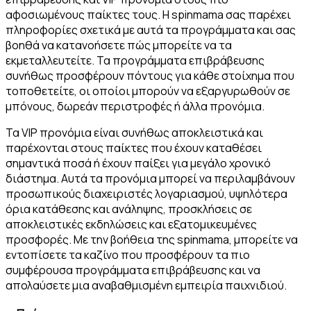
αφοσιωμένους παίκτες τους. Η spinmama σας παρέχει
πληροφορίες σχετικά με αυτά τα προγράμματα και σας
βοηθά να κατανοήσετε πώς μπορείτε να τα
εκμεταλλευτείτε. Τα προγράμματα επιβράβευσης
συνήθως προσφέρουν πόντους για κάθε στοίχημα που
τοποθετείτε, οι οποίοι μπορούν να εξαργυρωθούν σε
μπόνους, δωρεάν περιστροφές ή άλλα προνόμια.
Τα VIP προνόμια είναι συνήθως αποκλειστικά και
παρέχονται στους παίκτες που έχουν καταθέσει
σημαντικά ποσά ή έχουν παίξει για μεγάλο χρονικό
διάστημα. Αυτά τα προνόμια μπορεί να περιλαμβάνουν
προσωπικούς διαχειριστές λογαριασμού, υψηλότερα
όρια κατάθεσης και ανάληψης, προσκλήσεις σε
αποκλειστικές εκδηλώσεις και εξατομικευμένες
προσφορές. Με την βοήθεια της spinmama, μπορείτε να
εντοπίσετε τα καζίνο που προσφέρουν τα πιο
συμφέρουσα προγράμματα επιβράβευσης και να
απολαύσετε μια αναβαθμισμένη εμπειρία παιχνιδιού.