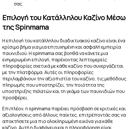
σας.
Επιλογή του Κατάλληλου Καζίνο Μέσω
της Spinmama
Η επιλογή του κατάλληλου διαδικτυακού καζίνο είναι ένα
κρίσιμο βήμα για μια επιτυχημένη και ασφαλή εμπειρία
παιχνιδιού. Η spinmama σας βοηθά να κάνετε μια
ενημερωμένη επιλογή, παρέχοντας λεπτομερείς
πληροφορίες σχετικά με κάθε καζίνο που συνεργάζεται
με την πλατφόρμα. Αυτές οι πληροφορίες
περιλαμβάνουν την αξιοπιστία του καζίνο, τις μεθόδους
πληρωμής που υποστηρίζει, την ποιότητα της
υποστήριξης πελατών και τη γκάμα των παιχνιδιών που
προσφέρει.
Επιπλέον, η spinmama παρέχει πρόσβαση σε κριτικές και
αξιολογήσεις από άλλους παίκτες, επιτρέποντάς σας να
αποκτήσετε μια πιο ολοκληρωμένη εικόνα για κάθε
καζίνο. Αυτή η διαφάνεια και η πληροφόρηση είναι