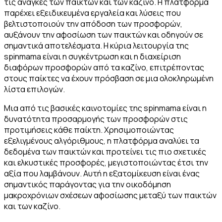
τις ανάγκες των παικτών και των καζίνο. Η πλατφόρμα
παρέχει εξειδικευμένα εργαλεία και λύσεις που
βελτιστοποιούν την απόδοση των προσφορών,
αυξάνουν την αφοσίωση των παικτών και οδηγούν σε
σημαντικά αποτελέσματα. Η κύρια λειτουργία της
spinmama είναι η συγκέντρωση και η διαχείριση
διαφόρων προσφορών από τα καζίνο, επιτρέποντας
στους παίκτες να έχουν πρόσβαση σε μια ολοκληρωμένη
λίστα επιλογών.
Μια από τις βασικές καινοτομίες της spinmama είναι η
δυνατότητα προσαρμογής των προσφορών στις
προτιμήσεις κάθε παίκτη. Χρησιμοποιώντας
εξελιγμένους αλγόριθμους, η πλατφόρμα αναλύει τα
δεδομένα των παικτών και προτείνει τις πιο σχετικές
και ελκυστικές προσφορές, μεγιστοποιώντας έτσι την
αξία που λαμβάνουν. Αυτή η εξατομίκευση είναι ένας
σημαντικός παράγοντας για την οικοδόμηση
μακροχρόνιων σχέσεων αφοσίωσης μεταξύ των παικτών
και των καζίνο.