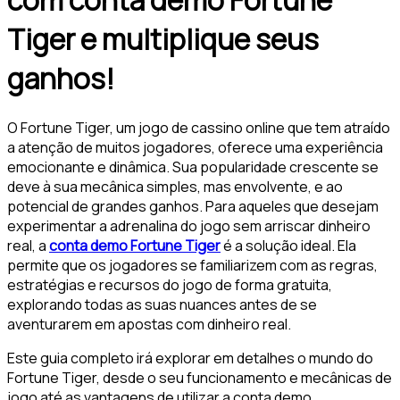
com conta demo Fortune
Tiger e multiplique seus
ganhos!
O Fortune Tiger, um jogo de cassino online que tem atraído
a atenção de muitos jogadores, oferece uma experiência
emocionante e dinâmica. Sua popularidade crescente se
deve à sua mecânica simples, mas envolvente, e ao
potencial de grandes ganhos. Para aqueles que desejam
experimentar a adrenalina do jogo sem arriscar dinheiro
real, a
conta demo Fortune Tiger
é a solução ideal. Ela
permite que os jogadores se familiarizem com as regras,
estratégias e recursos do jogo de forma gratuita,
explorando todas as suas nuances antes de se
aventurarem em apostas com dinheiro real.
Este guia completo irá explorar em detalhes o mundo do
Fortune Tiger, desde o seu funcionamento e mecânicas de
jogo até as vantagens de utilizar a conta demo.