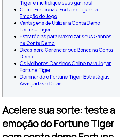
Tiger e multiplique seus ganhos!
Como Funciona o Fortune Tiger e a
Emoção do Jogo
Vantagens de Utilizar a Conta Demo
Fortune Tiger
Estratégias para Maximizar seus Ganhos
na Conta Demo
Dicas para Gerenciar sua Banca na Conta
Demo
Os Melhores Cassinos Online para Jogar
Fortune Tiger
Dominando o Fortune Tiger: Estratégias
Avançadas e Dicas
Acelere sua sorte: teste a
emoção do Fortune Tiger