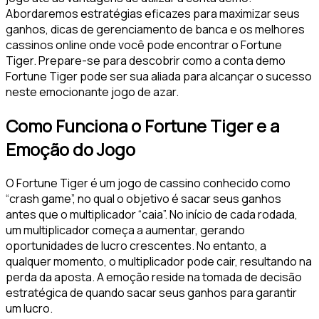
Abordaremos estratégias eficazes para maximizar seus
ganhos, dicas de gerenciamento de banca e os melhores
cassinos online onde você pode encontrar o Fortune
Tiger. Prepare-se para descobrir como a conta demo
Fortune Tiger pode ser sua aliada para alcançar o sucesso
neste emocionante jogo de azar.
Como Funciona o Fortune Tiger e a
Emoção do Jogo
O Fortune Tiger é um jogo de cassino conhecido como
“crash game”, no qual o objetivo é sacar seus ganhos
antes que o multiplicador “caia”. No início de cada rodada,
um multiplicador começa a aumentar, gerando
oportunidades de lucro crescentes. No entanto, a
qualquer momento, o multiplicador pode cair, resultando na
perda da aposta. A emoção reside na tomada de decisão
estratégica de quando sacar seus ganhos para garantir
um lucro.