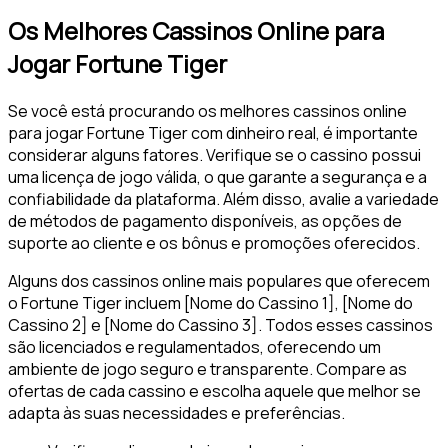
Os Melhores Cassinos Online para
Jogar Fortune Tiger
Se você está procurando os melhores cassinos online
para jogar Fortune Tiger com dinheiro real, é importante
considerar alguns fatores. Verifique se o cassino possui
uma licença de jogo válida, o que garante a segurança e a
confiabilidade da plataforma. Além disso, avalie a variedade
de métodos de pagamento disponíveis, as opções de
suporte ao cliente e os bônus e promoções oferecidos.
Alguns dos cassinos online mais populares que oferecem
o Fortune Tiger incluem [Nome do Cassino 1], [Nome do
Cassino 2] e [Nome do Cassino 3]. Todos esses cassinos
são licenciados e regulamentados, oferecendo um
ambiente de jogo seguro e transparente. Compare as
ofertas de cada cassino e escolha aquele que melhor se
adapta às suas necessidades e preferências.