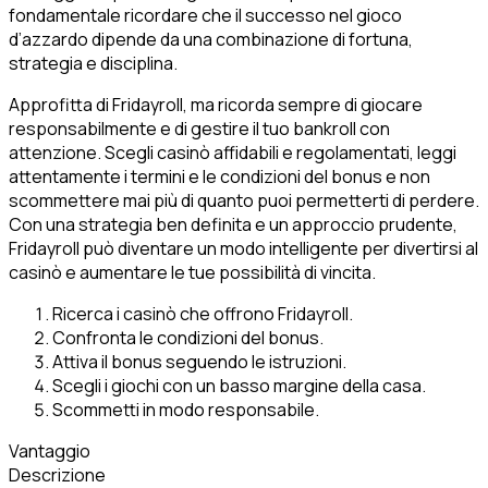
fondamentale ricordare che il successo nel gioco
d’azzardo dipende da una combinazione di fortuna,
strategia e disciplina.
Approfitta di Fridayroll, ma ricorda sempre di giocare
responsabilmente e di gestire il tuo bankroll con
attenzione. Scegli casinò affidabili e regolamentati, leggi
attentamente i termini e le condizioni del bonus e non
scommettere mai più di quanto puoi permetterti di perdere.
Con una strategia ben definita e un approccio prudente,
Fridayroll può diventare un modo intelligente per divertirsi al
casinò e aumentare le tue possibilità di vincita.
Ricerca i casinò che offrono Fridayroll.
Confronta le condizioni del bonus.
Attiva il bonus seguendo le istruzioni.
Scegli i giochi con un basso margine della casa.
Scommetti in modo responsabile.
Vantaggio
Descrizione