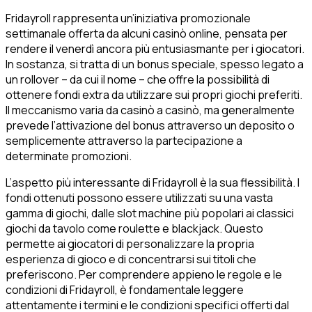
Fridayroll rappresenta un’iniziativa promozionale
settimanale offerta da alcuni casinò online, pensata per
rendere il venerdì ancora più entusiasmante per i giocatori.
In sostanza, si tratta di un bonus speciale, spesso legato a
un rollover – da cui il nome – che offre la possibilità di
ottenere fondi extra da utilizzare sui propri giochi preferiti.
Il meccanismo varia da casinò a casinò, ma generalmente
prevede l’attivazione del bonus attraverso un deposito o
semplicemente attraverso la partecipazione a
determinate promozioni.
L’aspetto più interessante di Fridayroll è la sua flessibilità. I
fondi ottenuti possono essere utilizzati su una vasta
gamma di giochi, dalle slot machine più popolari ai classici
giochi da tavolo come roulette e blackjack. Questo
permette ai giocatori di personalizzare la propria
esperienza di gioco e di concentrarsi sui titoli che
preferiscono. Per comprendere appieno le regole e le
condizioni di Fridayroll, è fondamentale leggere
attentamente i termini e le condizioni specifici offerti dal