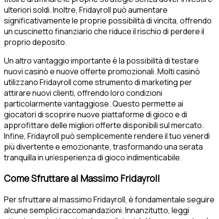
ulteriori soldi. Inoltre, Fridayroll può aumentare
significativamente le proprie possibilità di vincita, offrendo
un cuscinetto finanziario che riduce il rischio di perdere il
proprio deposito.
Un altro vantaggio importante è la possibilità di testare
nuovi casinò e nuove offerte promozionali. Molti casinò
utilizzano Fridayroll come strumento di marketing per
attirare nuovi clienti, offrendo loro condizioni
particolarmente vantaggiose. Questo permette ai
giocatori di scoprire nuove piattaforme di gioco e di
approfittare delle migliori offerte disponibili sul mercato.
Infine, Fridayroll può semplicemente rendere il tuo venerdì
più divertente e emozionante, trasformando una serata
tranquilla in un’esperienza di gioco indimenticabile.
Come Sfruttare al Massimo Fridayroll
Per sfruttare al massimo Fridayroll, è fondamentale seguire
alcune semplici raccomandazioni. Innanzitutto, leggi