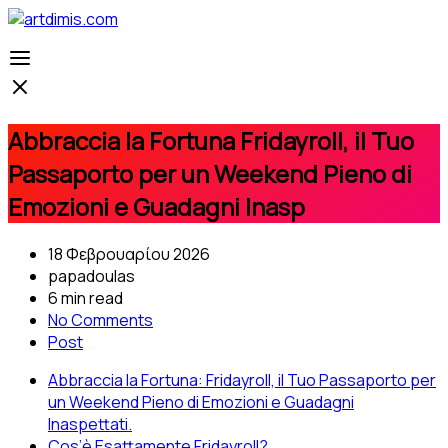
Abbraccia la Fortuna Fridayroll, il Tuo
Passaporto per un Weekend Pieno di
Emozioni e Guadagni Inasp
18 Φεβρουαρίου 2026
papadoulas
6 min read
No Comments
Post
Abbraccia la Fortuna: Fridayroll, il Tuo Passaporto per
un Weekend Pieno di Emozioni e Guadagni
Inaspettati.
Cos’è Esattamente Fridayroll?