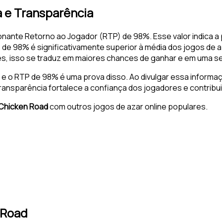
 e Transparência
nante Retorno ao Jogador (RTP) de 98%. Esse valor indica a
e 98% é significativamente superior à média dos jogos de aza
es, isso se traduz em maiores chances de ganhar e em uma s
, e o RTP de 98% é uma prova disso. Ao divulgar essa infor
ransparência fortalece a confiança dos jogadores e contribu
Chicken Road
com outros jogos de azar online populares.
 Road