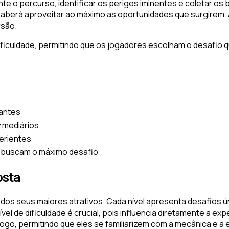
te o percurso, identificar os perigos iminentes e coletar os
berá aproveitar ao máximo as oportunidades que surgirem. 
rsão.
 dificuldade, permitindo que os jogadores escolham o desafio 
iantes
rmediários
erientes
 buscam o máximo desafio
osta
dos seus maiores atrativos. Cada nível apresenta desafios 
 de dificuldade é crucial, pois influencia diretamente a exp
jogo, permitindo que eles se familiarizem com a mecânica e 