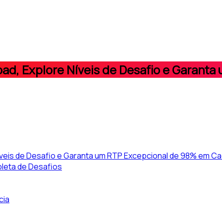
oad, Explore Níveis de Desafio e Garant
Níveis de Desafio e Garanta um RTP Excepcional de 98% em C
leta de Desafios
cia