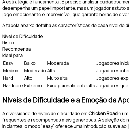
A estratégia é fundamental. É preciso analisar cuidadosamen
desempenha um papel importante, mas um jogador astuto sa
jogo emocionante e imprevisível, que garante horas de dive
A tabela abaixo detalha as características de cada nível de
Nível de Dificuldade
Risco
Recompensa
Ideal para…
Easy
Baixo
Moderada
Jogadores inic
Medium
Moderado
Alta
Jogadores inte
Hard
Alto
Muito alta
Jogadores exp
Hardcore
Extremo
Excepcionalmente alta
Jogadores que
Níveis de Dificuldade e a Emoção da Ap
A diversidade de níveis de dificuldade em
Chicken Road
é um 
frequentes e recompensas mais generosas. A seleção do nível
iniciantes, o modo “easy” oferece uma introdução suave ao 