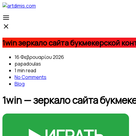
1win зеркало сайта букмекерской конт
16 Φεβρουαρίου 2026
papadoulas
1 min read
No Comments
Blog
1win — зеркало сайта букмек
▶️ ИГРАТЬ