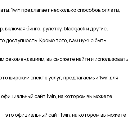
латы. 1win предлагает несколько способов оплаты,
 включая бинго, рулетку, blackjack и другие.
го доступность. Кроме того, вам нужно быть
ашим рекомендациям, вы сможете найти и использовать
 это широкий спектр услуг, предлагаемый 1win для
о официальный сайт 1win, на котором вы можете
н – это официальный сайт 1win, на котором вы можете