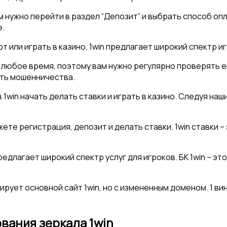
м нужно перейти в раздел “Депозит” и выбрать способ оп
е.
или играть в казино. 1win предлагает широкий спектр игр,
в любое время, поэтому вам нужно регулярно проверять е
ать мошенничества.
в 1win начать делать ставки и играть в казино. Следуя н
жете регистрация, депозит и делать ставки. 1win ставки –
едлагает широкий спектр услуг для игроков. БК 1win – эт
ирует основной сайт 1win, но с измененным доменом. 1 ви
вания зеркала 1win