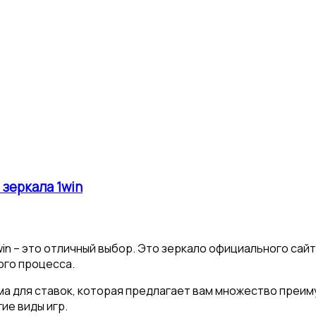
зеркала 1win
win – это отличный выбор. Это зеркало официального сай
ого процесса.
рма для ставок, которая предлагает вам множество преим
ие виды игр.