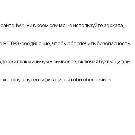
айте 1win. Ни в коем случае не используйте зеркала,
ко HTTPS-соединение, чтобы обеспечить безопасность
держит как минимум 8 символов, включая буквы, цифры
факторную аутентификацию, чтобы обеспечить