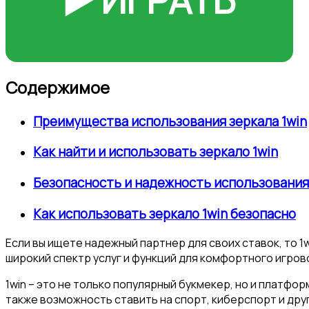
Содержимое
Преимущества использования зеркала 1win
Как найти и использовать зеркало 1win
Безопасность и надежность использования 
Как использовать зеркало 1win безопасно
Если вы ищете надежный партнер для своих ставок, то 1
широкий спектр услуг и функций для комфортного игров
1win – это не только популярный букмекер, но и платфо
также возможность ставить на спорт, киберспорт и друг