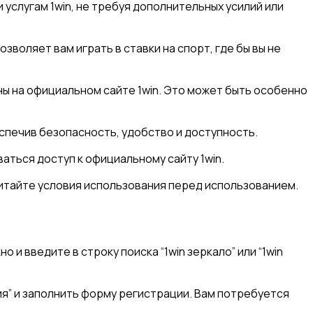
услугам 1win, не требуя дополнительных усилий или
воляет вам играть в ставки на спорт, где бы вы не
пны на официальном сайте 1win. Это может быть особенно
беспечив безопасность, удобство и доступность.
аться доступ к официальному сайту 1win.
 читайте условия использования перед использованием.
 и введите в строку поиска “1win зеркало” или “1win
ия” и заполнить форму регистрации. Вам потребуется