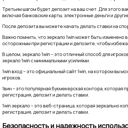
Третьим шагом будет депозит на ваш счет. Для этого ва
включая банковские карты, электронные деньги и други
После депозита вы можете начать делать ставки на спорт 
Важно помнить, что зеркало 1win может быть изменено 
осторожным при регистрации и депозите, чтобы избеж
В целом, зеркало 1win – это отличный способ для игроко
зеркало 1win с минимальными усилиями.
1win вход – это официальный сайт 1win, на котором вы мо
игроков.
1вин – это популярная букмекерская контора, которая пр
регистрация, депозит и делать ставки.
1win зеркало – это веб-страница, которая зеркально коп
регистрация, депозит и делать ставки.
Безопасность и надежность использо